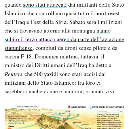
quando
sono stati attaccati
dai militanti dello Stato
Notifiche mobile
Islamico che controllano quasi tutto il nord-ovest
Regala il Post
Hai bisogno di aiuto?
dell’Iraq e l’est della Siria. Sabato sera i miliziani
Esci
che si trovavano attorno alla montagna
hanno
subito il terzo attacco aere
o da parte dell’aviazione
statunitense
, compiuti da droni senza pilota e da
caccia F-18. Domenica mattina, tuttavia, il
ministro dei Diritti umani dell’Iraq ha detto a
Reuters
che 500 yazidi sono stati uccisi dai
miliziani dello Stato Islamico: tra loro ci
sarebbero anche donne e bambini, bruciati vivi.