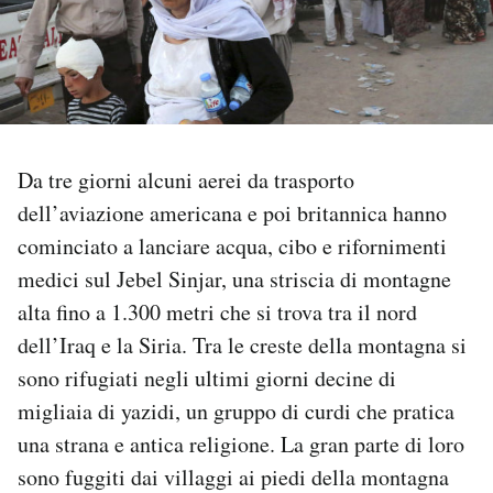
PODCAST
NEWSLETTER
Da tre giorni alcuni aerei da trasporto
I MIEI PREFERITI
dell’aviazione americana e poi britannica hanno
cominciato a lanciare acqua, cibo e rifornimenti
SHOP
medici sul Jebel Sinjar, una striscia di montagne
alta fino a 1.300 metri che si trova tra il nord
CALENDARIO
dell’Iraq e la Siria. Tra le creste della montagna si
sono rifugiati negli ultimi giorni decine di
AREA PERSONALE
migliaia di yazidi, un gruppo di curdi che pratica
una strana e antica religione. La gran parte di loro
Area Personale
sono fuggiti dai villaggi ai piedi della montagna
Newsletter