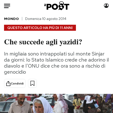
Auto
MONDO
Domenica 10 agosto 2014
QUESTO ARTICOLO HA PIÙ DI
11 ANNI
HOME
Che succede agli yazidi?
Italia
Moda
Mondo
Libri
In migliaia sono intrappolati sul monte Sinjar
Politica
Consumismi
da giorni: lo Stato Islamico crede che adorino il
Tecnologia
Storie/Idee
diavolo e l'ONU dice che ora sono a rischio di
genocidio
Internet
Ok Boomer!
Scienza
Media
Condividi
Cultura
Europa
Economia
Altrecose
Sport
Mondiali calcio 2026