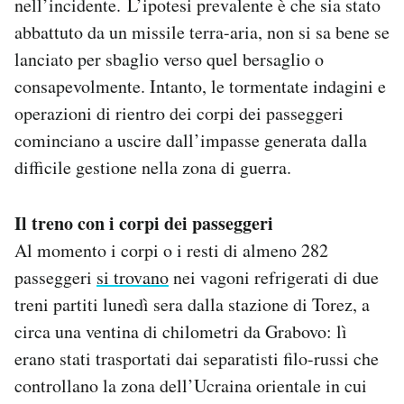
nell’incidente. L’ipotesi prevalente è che sia stato
Notifiche mobile
abbattuto da un missile terra-aria, non si sa bene se
Regala il Post
lanciato per sbaglio verso quel bersaglio o
Hai bisogno di aiuto?
consapevolmente. Intanto, le tormentate indagini e
Esci
operazioni di rientro dei corpi dei passeggeri
cominciano a uscire dall’impasse generata dalla
difficile gestione nella zona di guerra.
Il treno con i corpi dei passeggeri
Al momento i corpi o i resti di almeno 282
passeggeri
si trovano
nei vagoni refrigerati di due
treni partiti lunedì sera dalla stazione di Torez, a
circa una ventina di chilometri da Grabovo: lì
erano stati trasportati dai separatisti filo-russi che
controllano la zona dell’Ucraina orientale in cui