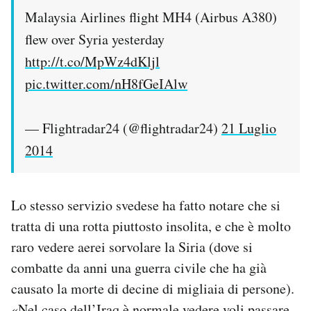
Malaysia Airlines flight MH4 (Airbus A380)
flew over Syria yesterday
http://t.co/MpWz4dKljl
pic.twitter.com/nH8fGeIAlw
— Flightradar24 (@flightradar24)
21 Luglio
2014
Lo stesso servizio svedese ha fatto notare che si
tratta di una rotta piuttosto insolita, e che è molto
raro vedere aerei sorvolare la Siria (dove si
combatte da anni una guerra civile che ha già
causato la morte di decine di migliaia di persone).
«Nel caso dell’Iraq è normale vedere voli passare