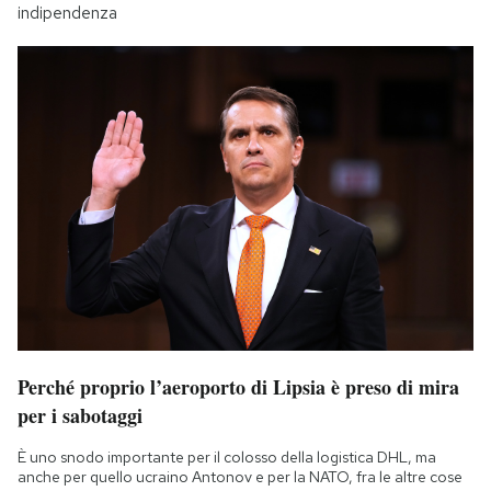
indipendenza
Perché proprio l’aeroporto di Lipsia è preso di mira
per i sabotaggi
È uno snodo importante per il colosso della logistica DHL, ma
anche per quello ucraino Antonov e per la NATO, fra le altre cose