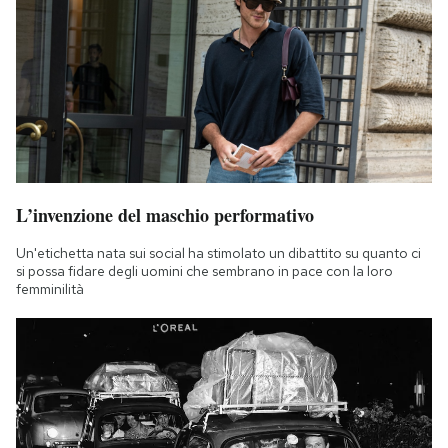
L’invenzione del maschio performativo
Un'etichetta nata sui social ha stimolato un dibattito su quanto ci
si possa fidare degli uomini che sembrano in pace con la loro
femminilità