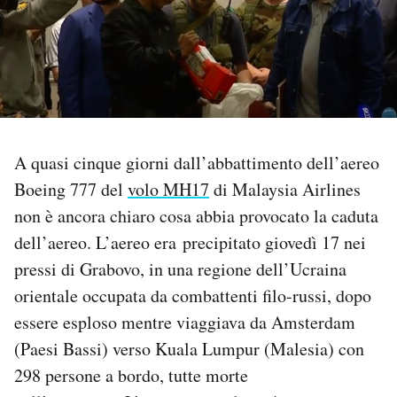
PODCAST
NEWSLETTER
I MIEI PREFERITI
A quasi cinque giorni dall’abbattimento dell’aereo
Boeing 777 del
volo MH17
di Malaysia Airlines
SHOP
non è ancora chiaro cosa abbia provocato la caduta
dell’aereo. L’aereo era precipitato giovedì 17 nei
pressi di Grabovo, in una regione dell’Ucraina
CALENDARIO
orientale occupata da combattenti filo-russi, dopo
essere esploso mentre viaggiava da Amsterdam
AREA PERSONALE
(Paesi Bassi) verso Kuala Lumpur (Malesia) con
Area Personale
298 persone a bordo, tutte morte
Newsletter