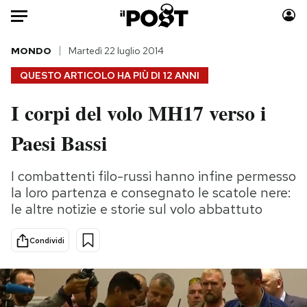
Auto
MONDO
Martedì 22 luglio 2014
QUESTO ARTICOLO HA PIÙ DI
12 ANNI
HOME
I corpi del volo MH17 verso i
Italia
Moda
Paesi Bassi
Mondo
Libri
Politica
Consumismi
I combattenti filo-russi hanno infine permesso
Tecnologia
Storie/Idee
la loro partenza e consegnato le scatole nere:
Internet
Ok Boomer!
le altre notizie e storie sul volo abbattuto
Scienza
Media
Cultura
Europa
Condividi
Economia
Altrecose
Sport
Mondiali calcio 2026