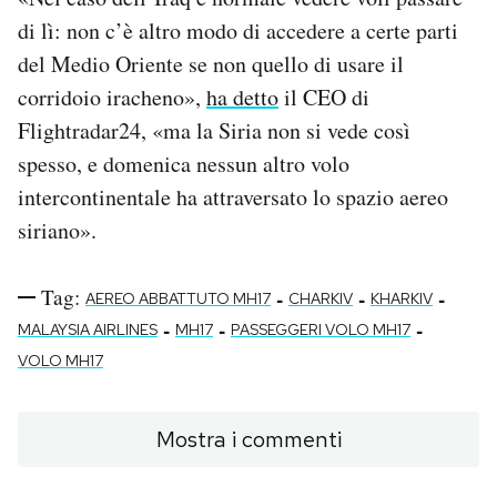
di lì: non c’è altro modo di accedere a certe parti
del Medio Oriente se non quello di usare il
corridoio iracheno»,
ha detto
il CEO di
Flightradar24, «ma la Siria non si vede così
spesso, e domenica nessun altro volo
intercontinentale ha attraversato lo spazio aereo
siriano».
Tag:
-
-
-
AEREO ABBATTUTO MH17
CHARKIV
KHARKIV
-
-
-
MALAYSIA AIRLINES
MH17
PASSEGGERI VOLO MH17
VOLO MH17
Mostra i commenti