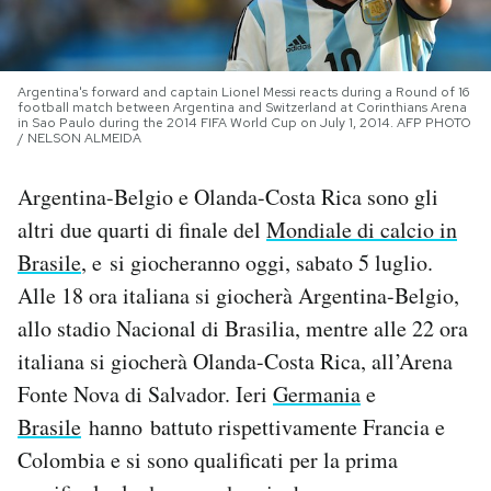
PODCAST
Argentina's forward and captain Lionel Messi reacts during a Round of 16
football match between Argentina and Switzerland at Corinthians Arena
NEWSLETTER
in Sao Paulo during the 2014 FIFA World Cup on July 1, 2014. AFP PHOTO
/ NELSON ALMEIDA
I MIEI PREFERITI
Argentina-Belgio e Olanda-Costa Rica sono gli
altri due quarti di finale del
Mondiale di calcio in
Brasile
, e si giocheranno oggi, sabato 5 luglio.
SHOP
Alle 18 ora italiana si giocherà Argentina-Belgio,
allo stadio Nacional di Brasilia, mentre alle 22 ora
CALENDARIO
italiana si giocherà Olanda-Costa Rica, all’Arena
Fonte Nova di Salvador. Ieri
Germania
e
AREA PERSONALE
Brasile
hanno battuto rispettivamente Francia e
Area Personale
Colombia e si sono qualificati per la prima
Newsletter