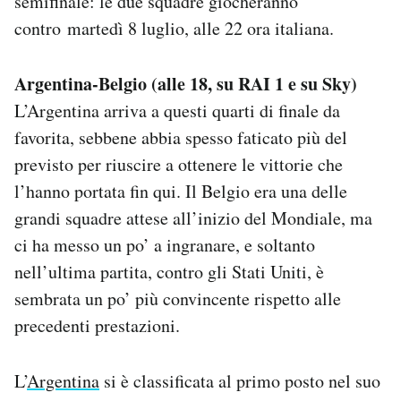
semifinale: le due squadre giocheranno
Notifiche mobile
contro martedì 8 luglio, alle 22 ora italiana.
Regala il Post
Hai bisogno di aiuto?
Argentina-Belgio (alle 18, su RAI 1 e su Sky)
Esci
L’Argentina arriva a questi quarti di finale da
favorita, sebbene abbia spesso faticato più del
previsto per riuscire a ottenere le vittorie che
l’hanno portata fin qui. Il Belgio era una delle
grandi squadre attese all’inizio del Mondiale, ma
ci ha messo un po’ a ingranare, e soltanto
nell’ultima partita, contro gli Stati Uniti, è
sembrata un po’ più convincente rispetto alle
precedenti prestazioni.
L’
Argentina
si è classificata al primo posto nel suo