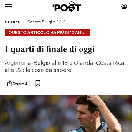
Auto
SPORT
Sabato 5 luglio 2014
QUESTO ARTICOLO HA PIÙ DI
12 ANNI
HOME
I quarti di finale di oggi
Italia
Moda
Mondo
Libri
Argentina-Belgio alle 18 e Olanda-Costa Rica
Politica
Consumismi
alle 22: le cose da sapere
Tecnologia
Storie/Idee
Internet
Ok Boomer!
Condividi
Scienza
Media
Cultura
Europa
Economia
Altrecose
Sport
Mondiali calcio 2026