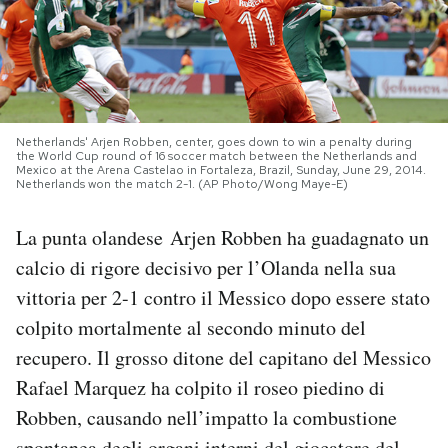
PODCAST
NEWSLETTER
Netherlands' Arjen Robben, center, goes down to win a penalty during
the World Cup round of 16 soccer match between the Netherlands and
Mexico at the Arena Castelao in Fortaleza, Brazil, Sunday, June 29, 2014.
I MIEI PREFERITI
Netherlands won the match 2-1. (AP Photo/Wong Maye-E)
La punta olandese Arjen Robben ha guadagnato un
SHOP
calcio di rigore decisivo per l’Olanda nella sua
vittoria per 2-1 contro il Messico dopo essere stato
CALENDARIO
colpito mortalmente al secondo minuto del
recupero. Il grosso ditone del capitano del Messico
AREA PERSONALE
Rafael Marquez ha colpito il roseo piedino di
Area Personale
Robben, causando nell’impatto la combustione
Newsletter
spontanea degli organi interni del giocatore del