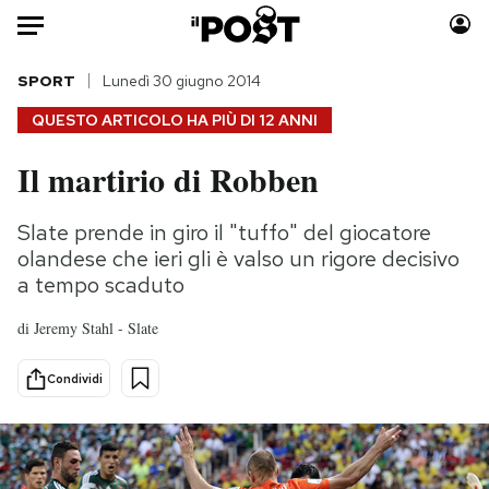
Auto
SPORT
Lunedì 30 giugno 2014
QUESTO ARTICOLO HA PIÙ DI
12 ANNI
HOME
Il martirio di Robben
Italia
Moda
Mondo
Libri
Slate prende in giro il "tuffo" del giocatore
Politica
Consumismi
olandese che ieri gli è valso un rigore decisivo
Tecnologia
Storie/Idee
a tempo scaduto
Internet
Ok Boomer!
di
Jeremy Stahl - Slate
Scienza
Media
Cultura
Europa
Condividi
Economia
Altrecose
Sport
Mondiali calcio 2026