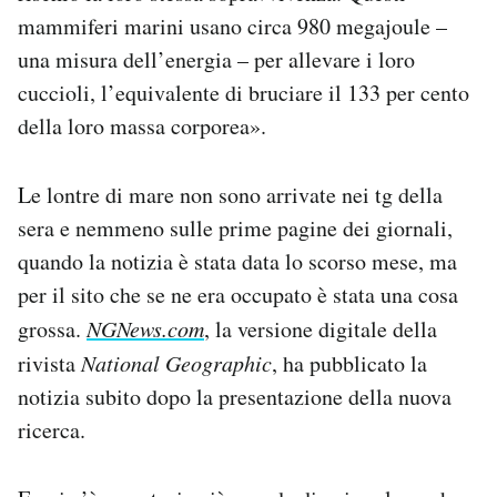
Notifiche mobile
mammiferi marini usano circa 980 megajoule –
Regala il Post
una misura dell’energia – per allevare i loro
Hai bisogno di aiuto?
cuccioli, l’equivalente di bruciare il 133 per cento
Esci
della loro massa corporea».
Le lontre di mare non sono arrivate nei tg della
sera e nemmeno sulle prime pagine dei giornali,
quando la notizia è stata data lo scorso mese, ma
per il sito che se ne era occupato è stata una cosa
grossa.
NGNews.com
, la versione digitale della
rivista
National Geographic
, ha pubblicato la
notizia subito dopo la presentazione della nuova
ricerca.