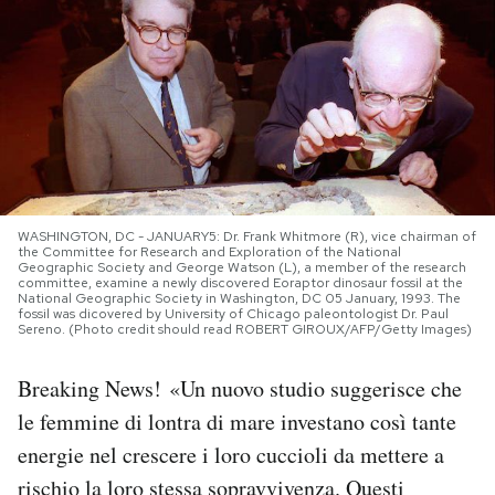
PODCAST
NEWSLETTER
I MIEI PREFERITI
WASHINGTON, DC - JANUARY5: Dr. Frank Whitmore (R), vice chairman of
the Committee for Research and Exploration of the National
SHOP
Geographic Society and George Watson (L), a member of the research
committee, examine a newly discovered Eoraptor dinosaur fossil at the
National Geographic Society in Washington, DC 05 January, 1993. The
fossil was dicovered by University of Chicago paleontologist Dr. Paul
Sereno. (Photo credit should read ROBERT GIROUX/AFP/Getty Images)
CALENDARIO
Breaking News! «Un nuovo studio suggerisce che
AREA PERSONALE
le femmine di lontra di mare investano così tante
energie nel crescere i loro cuccioli da mettere a
Area Personale
rischio la loro stessa sopravvivenza. Questi
Newsletter