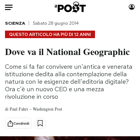
Auto
SCIENZA
Sabato 28 giugno 2014
QUESTO ARTICOLO HA PIÙ DI
12 ANNI
HOME
Dove va il National Geographic
Italia
Moda
Mondo
Libri
Come si fa far convivere un'antica e venerata
Politica
Consumismi
istituzione dedita alla contemplazione della
Tecnologia
Storie/Idee
natura con le esigenze dell'editoria digitale?
Ora c'è un nuovo CEO e una mezza
Internet
Ok Boomer!
rivoluzione in corso
Scienza
Media
Cultura
Europa
di
Paul Fahri – Washington Post
Economia
Altrecose
Condividi
Sport
Mondiali calcio 2026