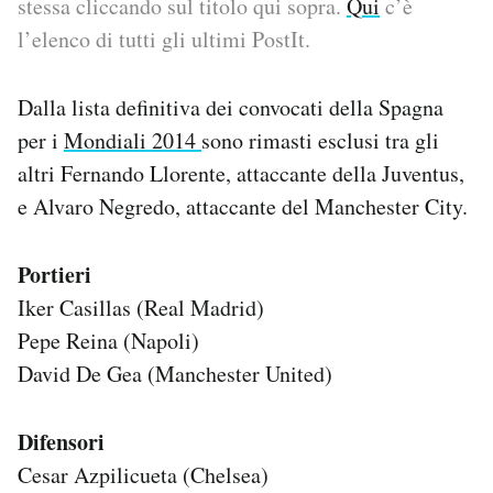
stessa cliccando sul titolo qui sopra.
Qui
c’è
l’elenco di tutti gli ultimi PostIt.
PODCAST
Dalla lista definitiva dei convocati della Spagna
NEWSLETTER
per i
Mondiali 2014
sono rimasti esclusi tra gli
altri Fernando Llorente, attaccante della Juventus,
I MIEI PREFERITI
e Alvaro Negredo, attaccante del Manchester City.
SHOP
Portieri
Iker Casillas (Real Madrid)
CALENDARIO
Pepe Reina (Napoli)
David De Gea (Manchester United)
AREA PERSONALE
Difensori
Area Personale
Cesar Azpilicueta (Chelsea)
Newsletter