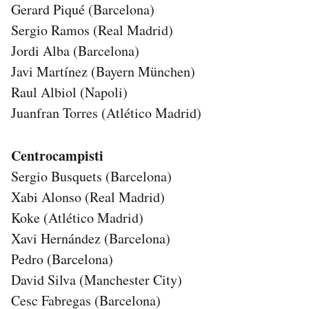
Gerard Piqué (Barcelona)
Notifiche mobile
Sergio Ramos (Real Madrid)
Regala il Post
Hai bisogno di aiuto?
Jordi Alba (Barcelona)
Esci
Javi Martínez (Bayern München)
Raul Albiol (Napoli)
Juanfran Torres (Atlético Madrid)
Centrocampisti
Sergio Busquets (Barcelona)
Xabi Alonso (Real Madrid)
Koke (Atlético Madrid)
Xavi Hernández (Barcelona)
Pedro (Barcelona)
David Silva (Manchester City)
Cesc Fabregas (Barcelona)