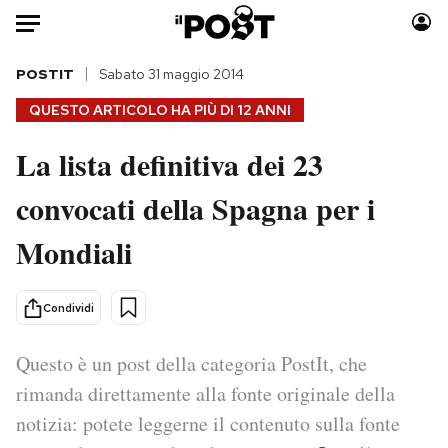
Auto
POSTIT
Sabato 31 maggio 2014
QUESTO ARTICOLO HA PIÙ DI
12 ANNI
HOME
La lista definitiva dei 23
Italia
Moda
convocati della Spagna per i
Mondo
Libri
Politica
Consumismi
Mondiali
Tecnologia
Storie/Idee
Internet
Ok Boomer!
Condividi
Scienza
Media
Cultura
Europa
Questo è un post della categoria PostIt, che
Economia
Altrecose
rimanda direttamente alla fonte originale della
Sport
Mondiali calcio 2026
notizia: potete leggerne il contenuto sulla fonte