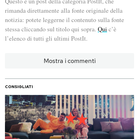
Questo è un post della categoria PostIt, che
rimanda direttamente alla fonte originale della
PODCAST
notizia: potete leggerne il contenuto sulla fonte
stessa cliccando sul titolo qui sopra.
Qui
c’è
NEWSLETTER
l’elenco di tutti gli ultimi PostIt.
I MIEI PREFERITI
Mostra i commenti
SHOP
CONSIGLIATI
CALENDARIO
AREA PERSONALE
Area Personale
Newsletter