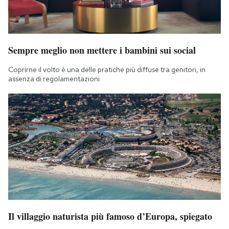
Notifiche mobile
Regala il Post
Hai bisogno di aiuto?
Esci
Sempre meglio non mettere i bambini sui social
Coprirne il volto è una delle pratiche più diffuse tra genitori, in
assenza di regolamentazioni
Il villaggio naturista più famoso d’Europa, spiegato