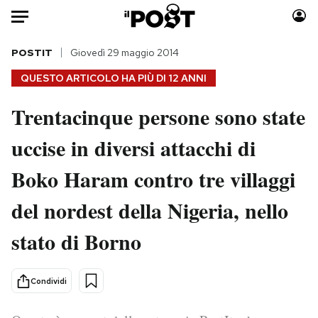
Auto
POSTIT
Giovedì 29 maggio 2014
QUESTO ARTICOLO HA PIÙ DI
12 ANNI
HOME
Trentacinque persone sono state
Italia
Moda
uccise in diversi attacchi di
Mondo
Libri
Politica
Consumismi
Boko Haram contro tre villaggi
Tecnologia
Storie/Idee
Internet
Ok Boomer!
del nordest della Nigeria, nello
Scienza
Media
stato di Borno
Cultura
Europa
Economia
Altrecose
Condividi
Sport
Mondiali calcio 2026