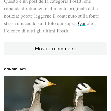
Questo è un post della categoria PostIt, che
rimanda direttamente alla fonte originale della
PODCAST
notizia: potete leggerne il contenuto sulla fonte
stessa cliccando sul titolo qui sopra.
Qui
c’è
NEWSLETTER
l’elenco di tutti gli ultimi PostIt.
I MIEI PREFERITI
Mostra i commenti
SHOP
CONSIGLIATI
CALENDARIO
AREA PERSONALE
Area Personale
Newsletter