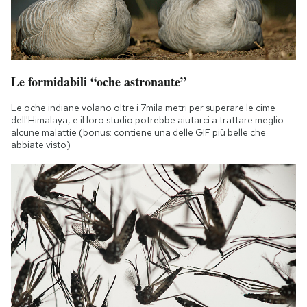
Notifiche mobile
Regala il Post
Hai bisogno di aiuto?
Esci
Le formidabili “oche astronaute”
Le oche indiane volano oltre i 7mila metri per superare le cime
dell'Himalaya, e il loro studio potrebbe aiutarci a trattare meglio
alcune malattie (bonus: contiene una delle GIF più belle che
abbiate visto)