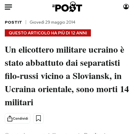
Auto
POSTIT
Giovedì 29 maggio 2014
QUESTO ARTICOLO HA PIÙ DI
12 ANNI
HOME
Un elicottero militare ucraino è
Italia
Moda
stato abbattuto dai separatisti
Mondo
Libri
Politica
Consumismi
filo-russi vicino a Sloviansk, in
Tecnologia
Storie/Idee
Internet
Ok Boomer!
Ucraina orientale, sono morti 14
Scienza
Media
militari
Cultura
Europa
Economia
Altrecose
Condividi
Sport
Mondiali calcio 2026