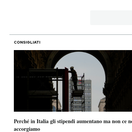
PODCAST
NEWSLETTER
CONSIGLIATI
I MIEI PREFERITI
SHOP
CALENDARIO
AREA PERSONALE
Perché in Italia gli stipendi aumentano ma non ce n
Area Personale
accorgiamo
Newsletter