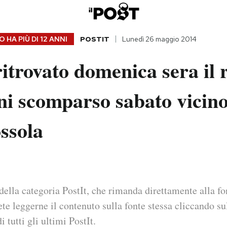
 HA PIÙ DI
12 ANNI
POSTIT
Lunedì 26 maggio 2014
ritrovato domenica sera il
ni scomparso sabato vicino
ssola
della categoria PostIt, che rimanda direttamente alla fo
ete leggerne il contenuto sulla fonte stessa cliccando sul
i tutti gli ultimi PostIt.