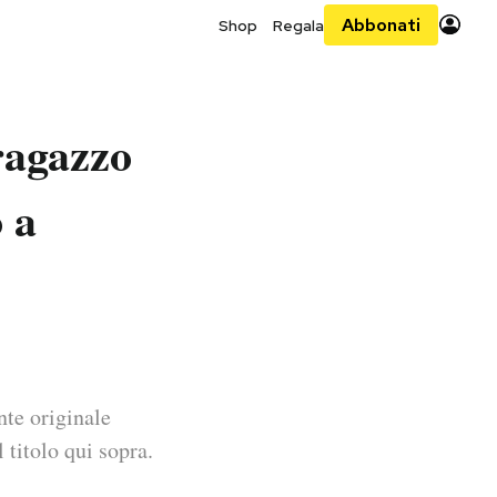
Abbonati
Shop
Regala
 ragazzo
 a
nte originale
 titolo qui sopra.