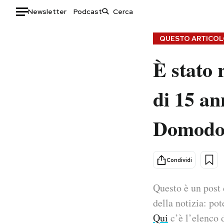
Newsletter
Podcast
Auto
QUESTO ARTICOLO
È stato 
HOME
Italia
Moda
di 15 an
Mondo
Libri
Politica
Consumismi
Domodo
Tecnologia
Storie/Idee
Internet
Ok Boomer!
Scienza
Media
Condividi
Cultura
Europa
Economia
Altrecose
Questo è un post 
Sport
Mondiali calcio 2026
della notizia: pot
Qui
c’è l’elenco d