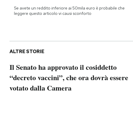
Notifiche mobile
Se avete un reddito inferiore ai 50mila euro è probabile che
Regala il Post
leggere questo articolo vi causi sconforto
Hai bisogno di aiuto?
Esci
ALTRE STORIE
Il Senato ha approvato il cosiddetto
“decreto vaccini”, che ora dovrà essere
votato dalla Camera