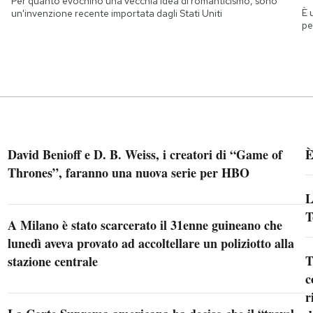
Per quanto evochino una vecchia idea di romanticismo, sono
È 
un'invenzione recente importata dagli Stati Uniti
pe
David Benioff e D. B. Weiss, i creatori di “Game of
È
Thrones”, faranno una nuova serie per HBO
L
T
A Milano è stato scarcerato il 31enne guineano che
lunedì aveva provato ad accoltellare un poliziotto alla
T
stazione centrale
c
r