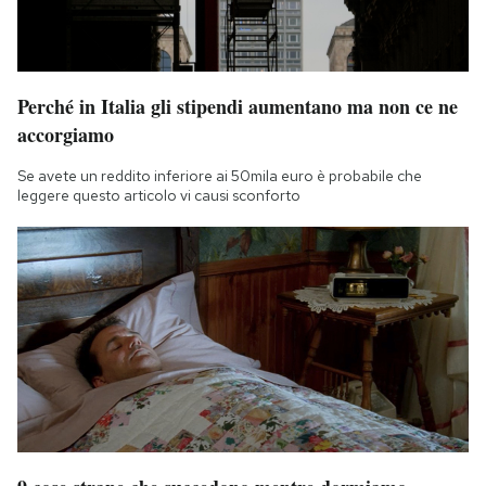
Notifiche mobile
Regala il Post
Hai bisogno di aiuto?
Esci
Perché in Italia gli stipendi aumentano ma non ce ne
accorgiamo
Se avete un reddito inferiore ai 50mila euro è probabile che
leggere questo articolo vi causi sconforto