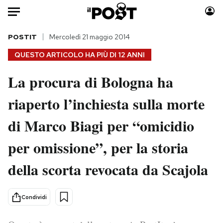
Auto
POSTIT
Mercoledì 21 maggio 2014
QUESTO ARTICOLO HA PIÙ DI
12 ANNI
HOME
La procura di Bologna ha
Italia
Moda
riaperto l’inchiesta sulla morte
Mondo
Libri
Politica
Consumismi
di Marco Biagi per “omicidio
Tecnologia
Storie/Idee
Internet
Ok Boomer!
per omissione”, per la storia
Scienza
Media
della scorta revocata da Scajola
Cultura
Europa
Economia
Altrecose
Condividi
Sport
Mondiali calcio 2026