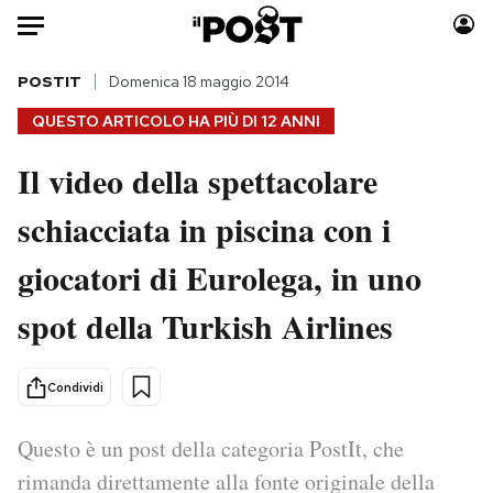
Auto
POSTIT
Domenica 18 maggio 2014
QUESTO ARTICOLO HA PIÙ DI
12 ANNI
HOME
Il video della spettacolare
Italia
Moda
schiacciata in piscina con i
Mondo
Libri
Politica
Consumismi
giocatori di Eurolega, in uno
Tecnologia
Storie/Idee
Internet
Ok Boomer!
spot della Turkish Airlines
Scienza
Media
Cultura
Europa
Condividi
Economia
Altrecose
Sport
Mondiali calcio 2026
Questo è un post della categoria PostIt, che
rimanda direttamente alla fonte originale della