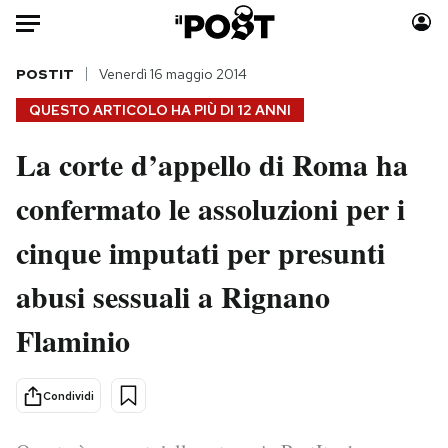
Auto
POSTIT
Venerdì 16 maggio 2014
QUESTO ARTICOLO HA PIÙ DI
12 ANNI
HOME
La corte d’appello di Roma ha
Italia
Moda
confermato le assoluzioni per i
Mondo
Libri
Politica
Consumismi
cinque imputati per presunti
Tecnologia
Storie/Idee
Internet
Ok Boomer!
abusi sessuali a Rignano
Scienza
Media
Flaminio
Cultura
Europa
Economia
Altrecose
Condividi
Sport
Mondiali calcio 2026