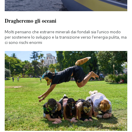
Dragheremo gli oceani
Molti pensano che estrarre minerali dai fondali sia l'unico modo
per sostenere lo sviluppo e la transizione verso l'energia pulita, ma
ci sono rischi enormi