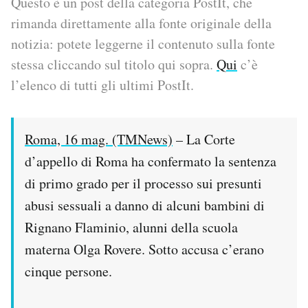
Questo è un post della categoria PostIt, che
rimanda direttamente alla fonte originale della
PODCAST
notizia: potete leggerne il contenuto sulla fonte
stessa cliccando sul titolo qui sopra.
Qui
c’è
NEWSLETTER
l’elenco di tutti gli ultimi PostIt.
I MIEI PREFERITI
Roma, 16 mag. (TMNews)
– La Corte
d’appello di Roma ha confermato la sentenza
SHOP
di primo grado per il processo sui presunti
abusi sessuali a danno di alcuni bambini di
CALENDARIO
Rignano Flaminio, alunni della scuola
materna Olga Rovere. Sotto accusa c’erano
AREA PERSONALE
cinque persone.
Area Personale
Newsletter