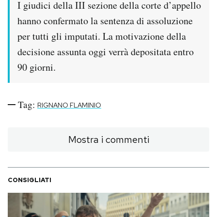
I giudici della III sezione della corte d’appello
Notifiche mobile
hanno confermato la sentenza di assoluzione
Regala il Post
Hai bisogno di aiuto?
per tutti gli imputati. La motivazione della
Esci
decisione assunta oggi verrà depositata entro
90 giorni.
Tag:
RIGNANO FLAMINIO
Mostra i commenti
CONSIGLIATI