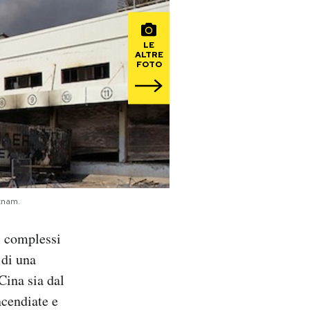
LE
ALTRE
FOTO
etnam.
i complessi
 di una
Cina sia dal
cendiate e