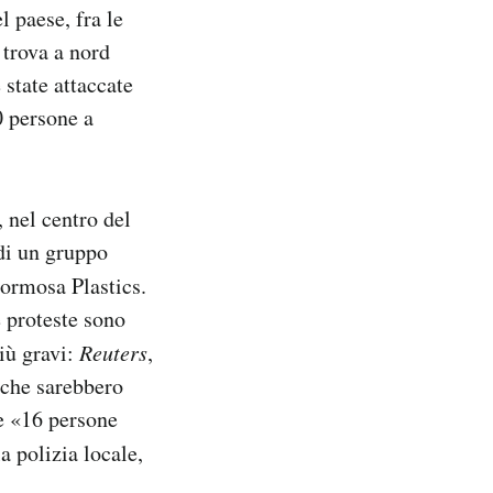
l paese, fra le
 trova a nord
state attaccate
0 persone a
, nel centro del
 di un gruppo
Formosa Plastics.
e proteste sono
iù gravi:
Reuters
,
che sarebbero
 e «16 persone
a polizia locale,