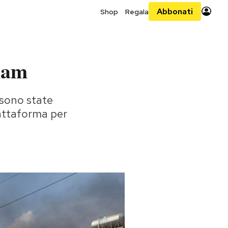
Abbonati
Shop
Regala
tnam
 sono state
piattaforma per