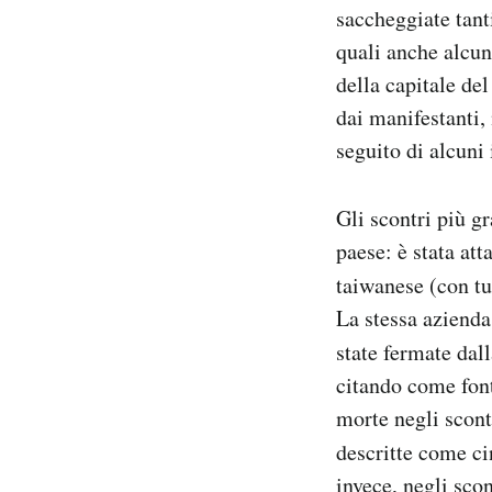
saccheggiate tant
Notifiche mobile
Regala il Post
quali anche alcun
Hai bisogno di aiuto?
della capitale de
Esci
dai manifestanti,
seguito di alcuni 
Gli scontri più gr
paese: è stata at
taiwanese (con tu
La stessa aziend
state fermate dal
citando come fon
morte negli scont
descritte come c
invece, negli sco