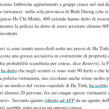
issime fabbriche appartenenti a gruppi cinesi nel sud de
e taiwanesi: nella sola provincia di Binh Duong (che si
l paese Ho Chi Minh), 460 aziende hanno detto di essere 
 mentre la polizia ha detto di avere arrestato almeno 60
incidenti.
avi si sono tenuti mercoledì notte nei pressi di Ha Tinh
taccata una grossa acciaieria in costruzione di proprietà
tta probabilità scambiata per cinese, dice
Reuters
), la 
a
ha detto
che negli scontri ci sono stati 90 feriti e che l
la polizia vietnamita, ma circolano anche stime molto p
te un medico del vicino ospedale di Ha Tinh,
ha scritto
ri almeno 20 persone, fra cui cinque operai vietnamiti
inesi». Secondo quanto
riferito ad
AFP
da un agente dell
ntri sarebbe stato ucciso un operaio cinese.