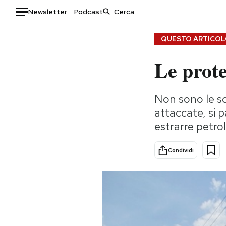
Newsletter
Podcast
Auto
QUESTO ARTICOLO
Le prote
HOME
Italia
Moda
Non sono le so
Mondo
Libri
attaccate, si p
Politica
Consumismi
estrarre petrol
Tecnologia
Storie/Idee
Internet
Ok Boomer!
Condividi
Scienza
Media
Cultura
Europa
Economia
Altrecose
Sport
Mondiali calcio 2026