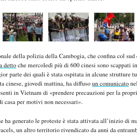
onale della polizia della Cambogia, che confina col sud
a detto
che mercoledì più di 600 cinesi sono scappati 
r parte dei quali è stata ospitata in alcune strutture tu
a cinese, giovedì mattina, ha diffuso
un comunicato
nel
resenti in Vietnam di «prendere precauzioni per la propr
 di casa per motivi non necessari».
 ha generato le proteste è stata attivata all’inizio di m
racels, un altro territorio rivendicato da anni da entramb