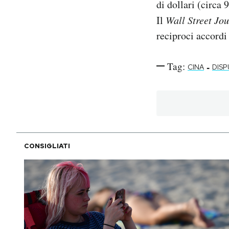
di dollari (circa 
Il
Wall Street Jo
reciproci accord
Tag:
-
CINA
DISP
CONSIGLIATI