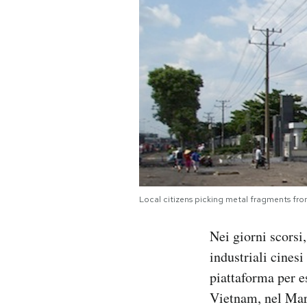
PODCAST
NEWSLETTER
I MIEI PREFERITI
SHOP
Local citizens picking metal fragments fro
CALENDARIO
Nei giorni scorsi
AREA PERSONALE
industriali cinesi
piattaforma per es
Area Personale
Vietnam, nel Mar
Newsletter