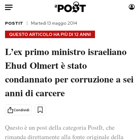
Auto
POSTIT
Martedì 13 maggio 2014
QUESTO ARTICOLO HA PIÙ DI
12 ANNI
HOME
L’ex primo ministro israeliano
Italia
Moda
Ehud Olmert è stato
Mondo
Libri
Politica
Consumismi
condannato per corruzione a sei
Tecnologia
Storie/Idee
Internet
Ok Boomer!
anni di carcere
Scienza
Media
Cultura
Europa
Condividi
Economia
Altrecose
Sport
Mondiali calcio 2026
Questo è un post della categoria PostIt, che
rimanda direttamente alla fonte originale della