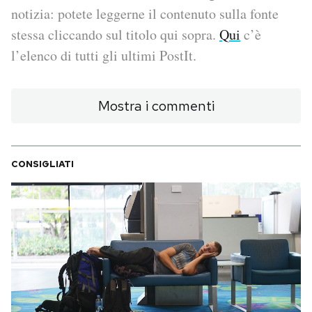
notizia: potete leggerne il contenuto sulla fonte
PODCAST
stessa cliccando sul titolo qui sopra.
Qui
c’è
l’elenco di tutti gli ultimi PostIt.
NEWSLETTER
Mostra i commenti
I MIEI PREFERITI
CONSIGLIATI
SHOP
CALENDARIO
AREA PERSONALE
Area Personale
Newsletter