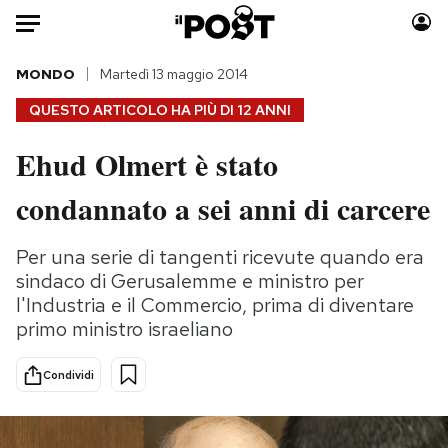
Auto
MONDO
Martedì 13 maggio 2014
QUESTO ARTICOLO HA PIÙ DI
12 ANNI
HOME
Ehud Olmert è stato
Italia
Moda
condannato a sei anni di carcere
Mondo
Libri
Politica
Consumismi
Per una serie di tangenti ricevute quando era
Tecnologia
Storie/Idee
sindaco di Gerusalemme e ministro per
Internet
Ok Boomer!
l'Industria e il Commercio, prima di diventare
Scienza
Media
primo ministro israeliano
Cultura
Europa
Economia
Altrecose
Condividi
Sport
Mondiali calcio 2026