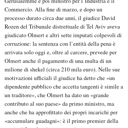
Gerusalemme e poi ministro per l’Industria e il
Notifiche mobile
Commercio. Alla fine di marzo, e dopo un
Regala il Post
processo durato circa due anni, il giudice David
Hai bisogno di aiuto?
Rozen del Tribunale distrettuale di Tel Aviv aveva
Esci
giudicato Olmert e altri sette imputati colpevoli di
corruzione: la sentenza con l’entità della pena è
arrivata solo oggi e, oltre al carcere, prevede per
Olmert anche il pagamento di una multa di un
milione di shekel (circa 210 mila euro). Nelle sue
motivazioni ufficiali il giudice ha detto che «un
dipendente pubblico che accetta tangenti è simile a
un traditore», che Olmert ha dato un «grande
contributo al suo paese» da primo ministro, ma
anche che ha approfittato dei propri incarichi per
«accumulare guadagni»: è il primo premier della