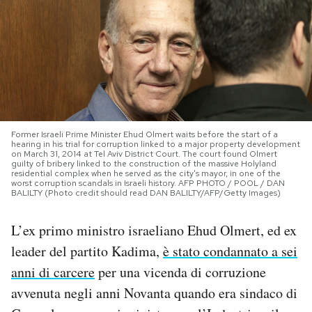
PODCAST
NEWSLETTER
I MIEI PREFERITI
Former Israeli Prime Minister Ehud Olmert waits before the start of a
hearing in his trial for corruption linked to a major property development
on March 31, 2014 at Tel Aviv District Court. The court found Olmert
guilty of bribery linked to the construction of the massive Holyland
SHOP
residential complex when he served as the city's mayor, in one of the
worst corruption scandals in Israeli history. AFP PHOTO / POOL / DAN
BALILTY (Photo credit should read DAN BALILTY/AFP/Getty Images)
CALENDARIO
L’ex primo ministro israeliano Ehud Olmert, ed ex
leader del partito Kadima,
è stato condannato a sei
AREA PERSONALE
anni di carcere
per una vicenda di corruzione
Area Personale
avvenuta negli anni Novanta quando era sindaco di
Newsletter