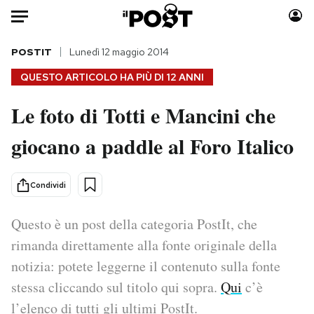
Auto
POSTIT
Lunedì 12 maggio 2014
QUESTO ARTICOLO HA PIÙ DI
12 ANNI
HOME
Le foto di Totti e Mancini che
Italia
Moda
giocano a paddle al Foro Italico
Mondo
Libri
Politica
Consumismi
Tecnologia
Storie/Idee
Condividi
Internet
Ok Boomer!
Scienza
Media
Questo è un post della categoria PostIt, che
Cultura
Europa
rimanda direttamente alla fonte originale della
Economia
Altrecose
notizia: potete leggerne il contenuto sulla fonte
Sport
Mondiali calcio 2026
stessa cliccando sul titolo qui sopra.
Qui
c’è
l’elenco di tutti gli ultimi PostIt.