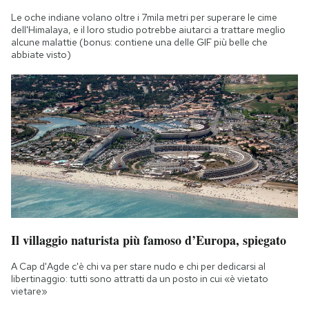
Notifiche mobile
Le oche indiane volano oltre i 7mila metri per superare le cime
Regala il Post
dell'Himalaya, e il loro studio potrebbe aiutarci a trattare meglio
alcune malattie (bonus: contiene una delle GIF più belle che
Hai bisogno di aiuto?
abbiate visto)
Esci
Il villaggio naturista più famoso d’Europa, spiegato
A Cap d'Agde c'è chi va per stare nudo e chi per dedicarsi al
libertinaggio: tutti sono attratti da un posto in cui «è vietato
vietare»