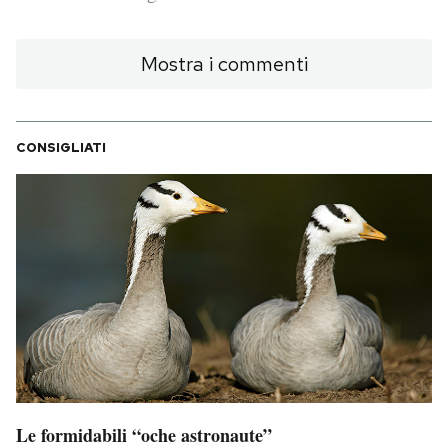
PODCAST
Mostra i commenti
NEWSLETTER
CONSIGLIATI
I MIEI PREFERITI
SHOP
CALENDARIO
AREA PERSONALE
Area Personale
Le formidabili “oche astronaute”
Newsletter