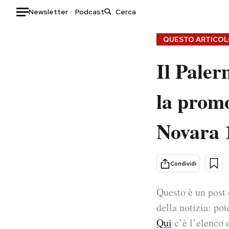
Newsletter
Podcast
Auto
QUESTO ARTICOLO
Il Pale
HOME
Italia
Moda
la promo
Mondo
Libri
Politica
Consumismi
Novara 
Tecnologia
Storie/Idee
Internet
Ok Boomer!
Scienza
Media
Condividi
Cultura
Europa
Economia
Altrecose
Questo è un post 
Sport
Mondiali calcio 2026
della notizia: pot
Qui
c’è l’elenco d