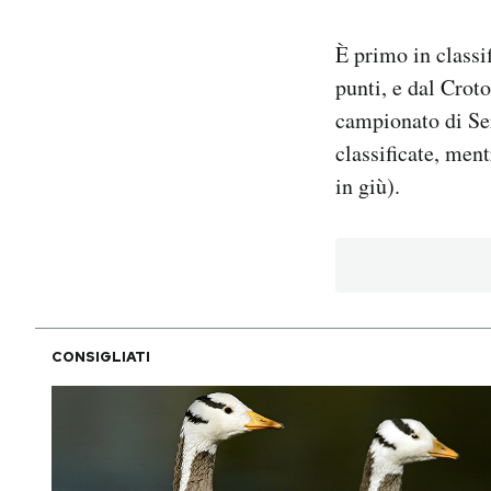
PODCAST
È primo in classi
punti, e dal Crot
campionato di Se
NEWSLETTER
classificate, men
in giù).
I MIEI PREFERITI
SHOP
CALENDARIO
CONSIGLIATI
AREA PERSONALE
Area Personale
Newsletter