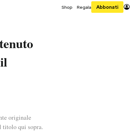
Abbonati
Shop
Regala
tenuto
il
nte originale
 titolo qui sopra.