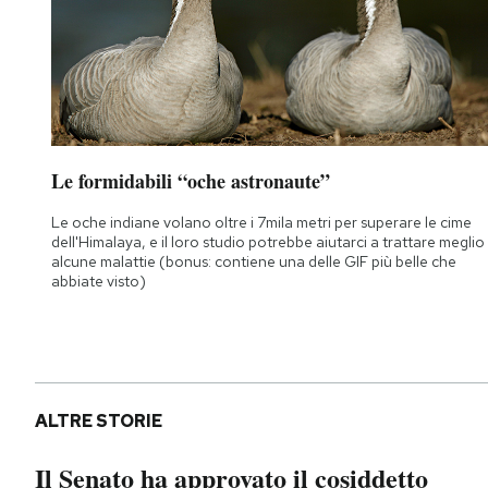
Notifiche mobile
Regala il Post
Hai bisogno di aiuto?
Esci
Le formidabili “oche astronaute”
Le oche indiane volano oltre i 7mila metri per superare le cime
dell'Himalaya, e il loro studio potrebbe aiutarci a trattare meglio
alcune malattie (bonus: contiene una delle GIF più belle che
abbiate visto)
ALTRE STORIE
Il Senato ha approvato il cosiddetto