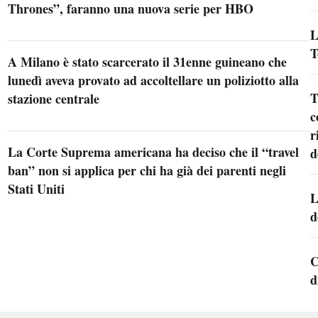
Thrones”, faranno una nuova serie per HBO
L
T
A Milano è stato scarcerato il 31enne guineano che
lunedì aveva provato ad accoltellare un poliziotto alla
T
stazione centrale
c
r
La Corte Suprema americana ha deciso che il “travel
d
ban” non si applica per chi ha già dei parenti negli
Stati Uniti
L
d
C
d