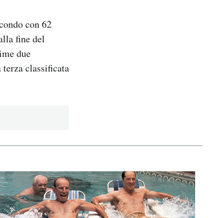
econdo con 62
lla fine del
rime due
terza classificata