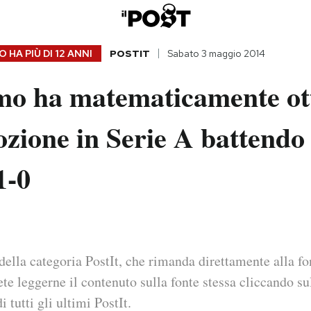
 HA PIÙ DI
12 ANNI
POSTIT
Sabato 3 maggio 2014
rmo ha matematicamente ot
zione in Serie A battendo 
1-0
della categoria PostIt, che rimanda direttamente alla fo
ete leggerne il contenuto sulla fonte stessa cliccando sul
i tutti gli ultimi PostIt.