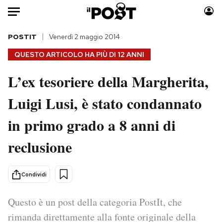
Auto
POSTIT
Venerdì 2 maggio 2014
QUESTO ARTICOLO HA PIÙ DI
12 ANNI
HOME
L’ex tesoriere della Margherita,
Italia
Moda
Luigi Lusi, è stato condannato
Mondo
Libri
Politica
Consumismi
in primo grado a 8 anni di
Tecnologia
Storie/Idee
Internet
Ok Boomer!
reclusione
Scienza
Media
Cultura
Europa
Condividi
Economia
Altrecose
Sport
Mondiali calcio 2026
Questo è un post della categoria PostIt, che
rimanda direttamente alla fonte originale della