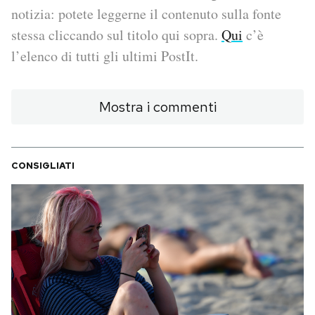
notizia: potete leggerne il contenuto sulla fonte
PODCAST
stessa cliccando sul titolo qui sopra.
Qui
c’è
l’elenco di tutti gli ultimi PostIt.
NEWSLETTER
Mostra i commenti
I MIEI PREFERITI
CONSIGLIATI
SHOP
CALENDARIO
AREA PERSONALE
Area Personale
Newsletter