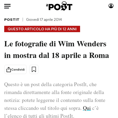
Auto
POSTIT
Giovedì 17 aprile 2014
QUESTO ARTICOLO HA PIÙ DI
12 ANNI
HOME
Le fotografie di Wim Wenders
Italia
Moda
in mostra dal 18 aprile a Roma
Mondo
Libri
Politica
Consumismi
Tecnologia
Storie/Idee
Condividi
Internet
Ok Boomer!
Scienza
Media
Questo è un post della categoria PostIt, che
Cultura
Europa
rimanda direttamente alla fonte originale della
Economia
Altrecose
notizia: potete leggerne il contenuto sulla fonte
Sport
Mondiali calcio 2026
stessa cliccando sul titolo qui sopra.
Qui
c’è
l’elenco di tutti gli ultimi PostIt.