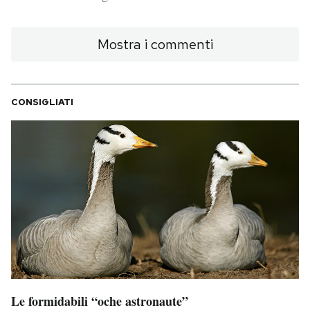
PODCAST
Mostra i commenti
NEWSLETTER
CONSIGLIATI
I MIEI PREFERITI
SHOP
CALENDARIO
AREA PERSONALE
Area Personale
Le formidabili “oche astronaute”
Newsletter