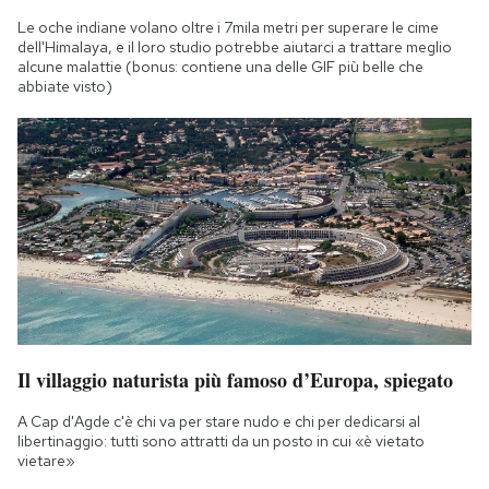
Notifiche mobile
Le oche indiane volano oltre i 7mila metri per superare le cime
Regala il Post
dell'Himalaya, e il loro studio potrebbe aiutarci a trattare meglio
alcune malattie (bonus: contiene una delle GIF più belle che
Hai bisogno di aiuto?
abbiate visto)
Esci
Il villaggio naturista più famoso d’Europa, spiegato
A Cap d'Agde c'è chi va per stare nudo e chi per dedicarsi al
libertinaggio: tutti sono attratti da un posto in cui «è vietato
vietare»