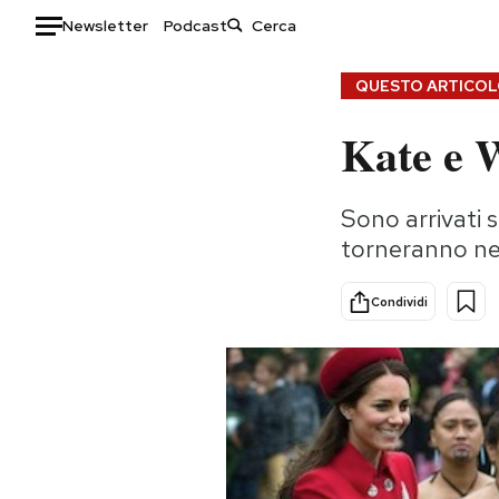
Newsletter
Podcast
Auto
QUESTO ARTICOLO
Kate e 
HOME
Italia
Moda
Sono arrivati 
Mondo
Libri
torneranno ne
Politica
Consumismi
Tecnologia
Storie/Idee
Condividi
Internet
Ok Boomer!
Scienza
Media
Cultura
Europa
Economia
Altrecose
Sport
Mondiali calcio 2026