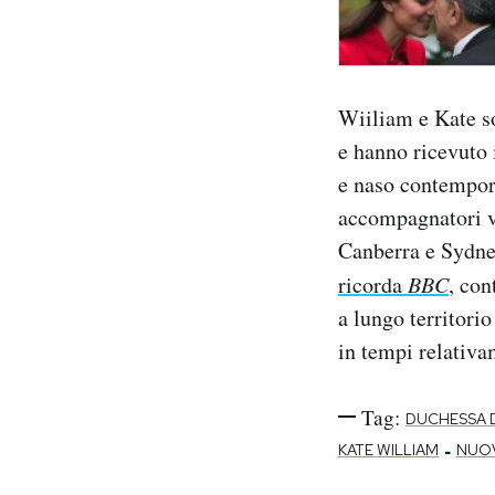
Wiiliam e Kate s
e hanno ricevuto 
e naso contempor
accompagnatori vi
Canberra e Sydney
ricorda
BBC
, con
a lungo territori
in tempi relativa
Tag:
DUCHESSA 
-
KATE WILLIAM
NUO