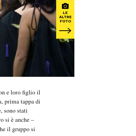
LE
ALTRE
FOTO
 e loro figlio il
, prima tappa di
, sono stati
ro si è anche –
he il gruppo si