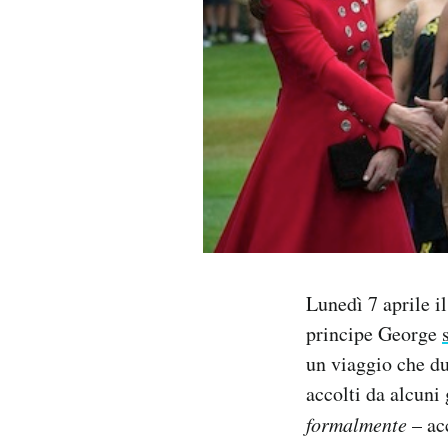
PODCAST
NEWSLETTER
I MIEI PREFERITI
SHOP
Lunedì 7 aprile i
CALENDARIO
principe George
un viaggio che du
AREA PERSONALE
accolti da alcuni 
Area Personale
formalmente
– acc
Newsletter