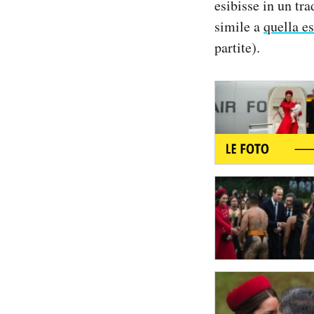
esibisse in un tra
Notifiche mobile
simile a
quella e
Regala il Post
partite).
Hai bisogno di aiuto?
Esci