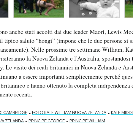
ono anche stati accolti dai due leader Maori, Lewis Mo
il tipico saluto “hongi” (impone che le due persone si s
aneamente). Nelle prossime tre settimane William, Kate
siteranno la Nuova Zelanda e l’Australia, spostandosi 
. Le visite dei reali britannici in Nuova Zelanda e Aus
tinuano a essere importanti semplicemente perché quest
o britannico e hanno ottenuto la completa indipendenza
mente recenti.
-
-
DI CAMBRIDGE
FOTO KATE WILLIAM NUOVA ZELANDA
KATE MID
-
-
VA ZELANDA
PRINCIPE GEORGE
PRINCIPE WILLIAM