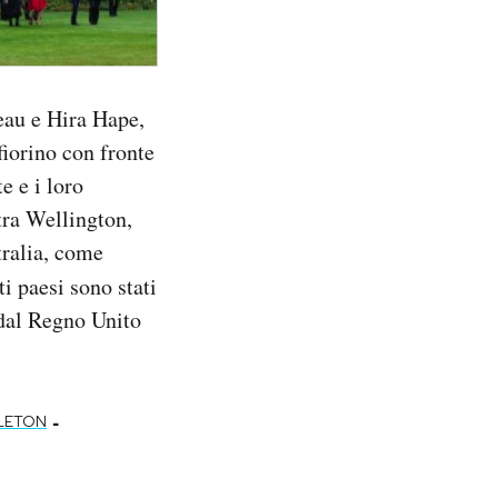
eau e Hira Hape,
fiorino con fronte
 e i loro
tra Wellington,
tralia, come
i paesi sono stati
 dal Regno Unito
-
DLETON