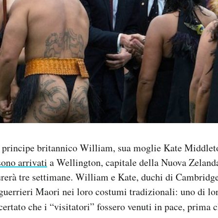
l principe britannico William, sua moglie Kate Middleton
sono arrivati
a Wellington, capitale della Nuova Zelanda
rerà tre settimane. William e Kate, duchi di Cambridge
guerrieri Maori nei loro costumi tradizionali: uno di lo
ertato che i “visitatori” fossero venuti in pace, prima c