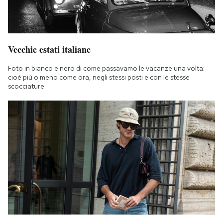
Vecchie estati italiane
Foto in bianco e nero di come passavamo le vacanze una volta:
cioè più o meno come ora, negli stessi posti e con le stesse
scocciature