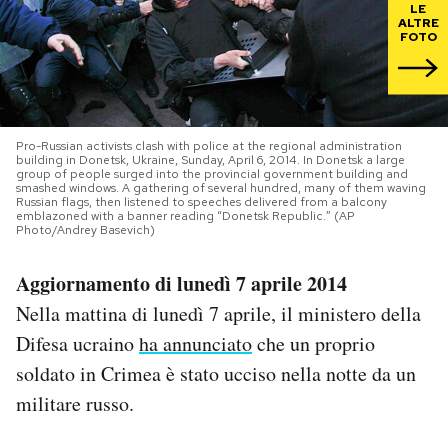
LE
ALTRE
FOTO
PODCAST
NEWSLETTER
Pro-Russian activists clash with police at the regional administration
building in Donetsk, Ukraine, Sunday, April 6, 2014. In Donetsk a large
I MIEI PREFERITI
group of people surged into the provincial government building and
smashed windows. A gathering of several hundred, many of them waving
Russian flags, then listened to speeches delivered from a balcony
emblazoned with a banner reading “Donetsk Republic.” (AP
Photo/Andrey Basevich)
SHOP
Aggiornamento di lunedì 7 aprile 2014
CALENDARIO
Nella mattina di lunedì 7 aprile, il ministero della
Difesa ucraino
ha annunciato
che un proprio
AREA PERSONALE
soldato in Crimea è stato ucciso nella notte da un
militare russo.
Area Personale
Newsletter