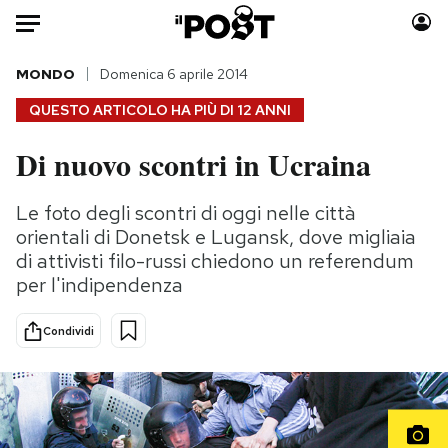
Auto
MONDO
Domenica 6 aprile 2014
QUESTO ARTICOLO HA PIÙ DI
12 ANNI
HOME
Di nuovo scontri in Ucraina
Italia
Moda
Mondo
Libri
Le foto degli scontri di oggi nelle città
Politica
Consumismi
orientali di Donetsk e Lugansk, dove migliaia
Tecnologia
Storie/Idee
di attivisti filo-russi chiedono un referendum
per l'indipendenza
Internet
Ok Boomer!
Scienza
Media
Condividi
Cultura
Europa
Economia
Altrecose
Sport
Mondiali calcio 2026