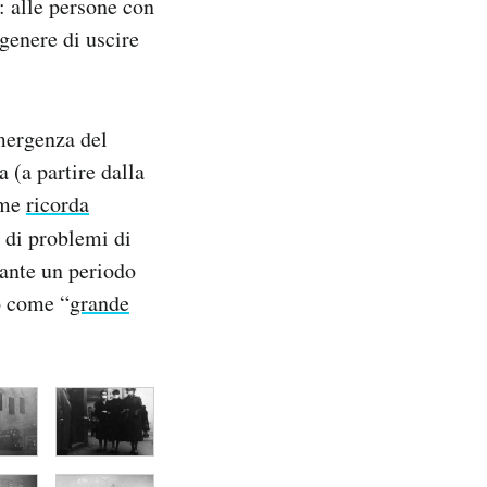
a: alle persone con
 genere di uscire
emergenza del
 (a partire dalla
ome
ricorda
i di problemi di
rante un periodo
o come “
grande