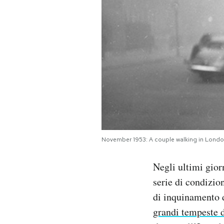
PODCAST
NEWSLETTER
I MIEI PREFERITI
SHOP
November 1953: A couple walking in Londo
CALENDARIO
Negli ultimi gior
serie di condizio
AREA PERSONALE
di inquinamento d
Area Personale
grandi tempeste d
Newsletter