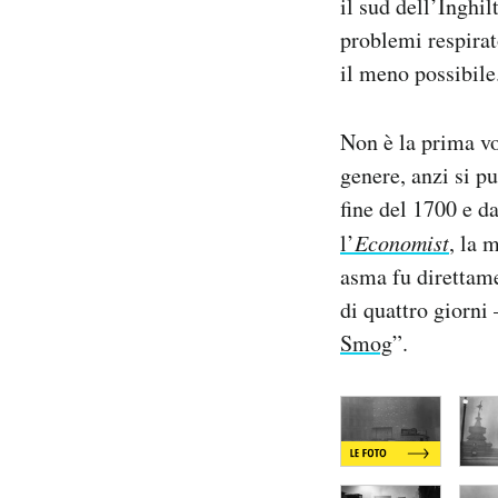
il sud dell’Inghil
Notifiche mobile
problemi respirato
Regala il Post
il meno possibile
Hai bisogno di aiuto?
Esci
Non è la prima vo
genere, anzi si p
fine del 1700 e d
l’
Economist
, la 
asma fu direttame
di quattro giorni
Smog
”.