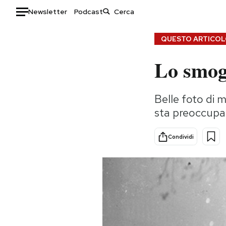
Newsletter
Podcast
Auto
QUESTO ARTICOLO
Lo smog
HOME
Italia
Moda
Belle foto di 
Mondo
Libri
sta preoccupa
Politica
Consumismi
Tecnologia
Storie/Idee
Condividi
Internet
Ok Boomer!
Scienza
Media
Cultura
Europa
Economia
Altrecose
Sport
Mondiali calcio 2026