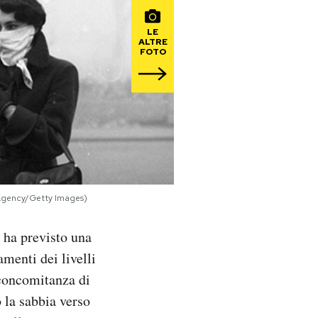
LE
ALTRE
FOTO
 Agency/Getty Images)
 ha previsto una
menti dei livelli
 concomitanza di
 la sabbia verso