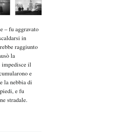
te – fu aggravato
scaldarsi in
vrebbe raggiunto
ausò la
e impedisce il
ccumularono e
e la nebbia di
piedi, e fu
ne stradale.