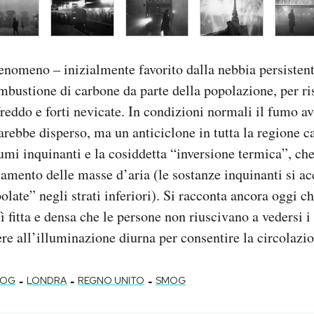
 fenomeno – inizialmente favorito dalla nebbia persisten
mbustione di carbone da parte della popolazione, per ri
freddo e forti nevicate. In condizioni normali il fumo a
sarebbe disperso, ma un anticiclone in tutta la regione c
umi inquinanti e la cosiddetta “inversione termica”, ch
amento delle masse d’aria (le sostanze inquinanti si a
late” negli strati inferiori). Si racconta ancora oggi ch
ì fitta e densa che le persone non riuscivano a vedersi i 
ere all’illuminazione diurna per consentire la circolazio
-
-
-
MOG
LONDRA
REGNO UNITO
SMOG