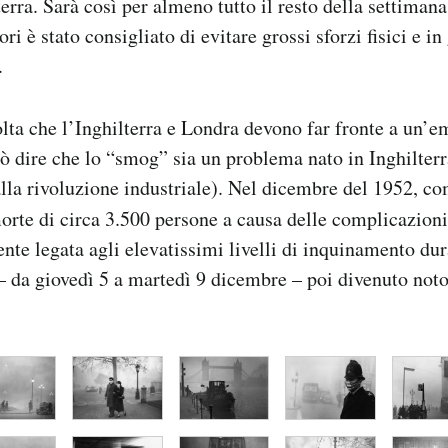
terra. Sarà così per almeno tutto il resto della settiman
ri è stato consigliato di evitare grossi sforzi fisici e in
.
lta che l’Inghilterra e Londra devono far fronte a un’
uò dire che lo “smog” sia un problema nato in Inghilterra
alla rivoluzione industriale). Nel dicembre del 1952, c
morte di circa 3.500 persone a causa delle complicazion
nte legata agli elevatissimi livelli di inquinamento du
 – da giovedì 5 a martedì 9 dicembre – poi divenuto not