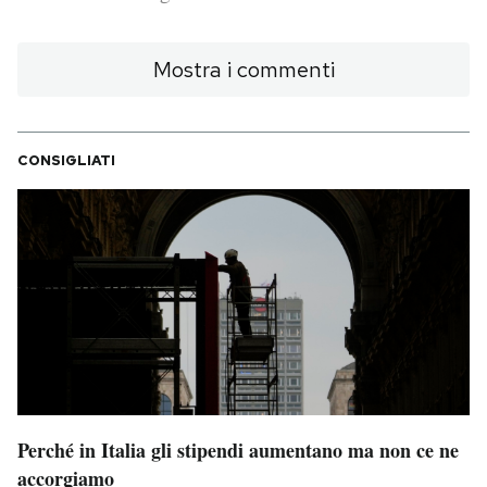
PODCAST
Mostra i commenti
NEWSLETTER
CONSIGLIATI
I MIEI PREFERITI
SHOP
CALENDARIO
AREA PERSONALE
Perché in Italia gli stipendi aumentano ma non ce ne
Area Personale
accorgiamo
Newsletter