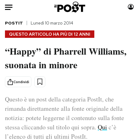
Auto
POSTIT
Lunedì 10 marzo 2014
QUESTO ARTICOLO HA PIÙ DI
12 ANNI
HOME
“Happy” di Pharrell Williams,
Italia
Moda
suonata in minore
Mondo
Libri
Politica
Consumismi
Tecnologia
Storie/Idee
Condividi
Internet
Ok Boomer!
Scienza
Media
Questo è un post della categoria PostIt, che
Cultura
Europa
rimanda direttamente alla fonte originale della
Economia
Altrecose
notizia: potete leggerne il contenuto sulla fonte
Sport
Mondiali calcio 2026
stessa cliccando sul titolo qui sopra.
Qui
c’è
l’elenco di tutti gli ultimi PostIt.