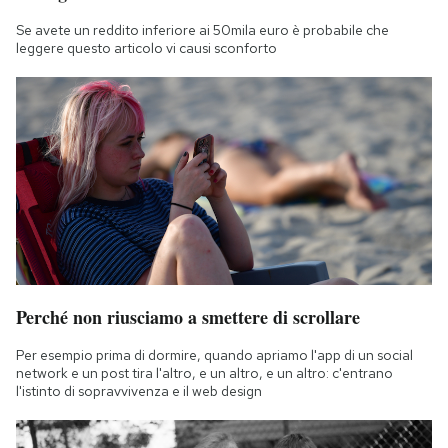
Notifiche mobile
Se avete un reddito inferiore ai 50mila euro è probabile che
Regala il Post
leggere questo articolo vi causi sconforto
Hai bisogno di aiuto?
Esci
Perché non riusciamo a smettere di scrollare
Per esempio prima di dormire, quando apriamo l'app di un social
network e un post tira l'altro, e un altro, e un altro: c'entrano
l'istinto di sopravvivenza e il web design