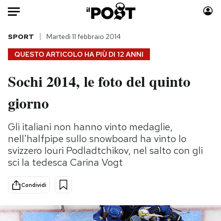
Auto
SPORT
Martedì 11 febbraio 2014
QUESTO ARTICOLO HA PIÙ DI
12 ANNI
HOME
Sochi 2014, le foto del quinto
Italia
Moda
giorno
Mondo
Libri
Politica
Consumismi
Gli italiani non hanno vinto medaglie,
Tecnologia
Storie/Idee
nell'halfpipe sullo snowboard ha vinto lo
Internet
Ok Boomer!
svizzero Iouri Podladtchikov, nel salto con gli
Scienza
Media
sci la tedesca Carina Vogt
Cultura
Europa
Economia
Altrecose
Condividi
Sport
Mondiali calcio 2026