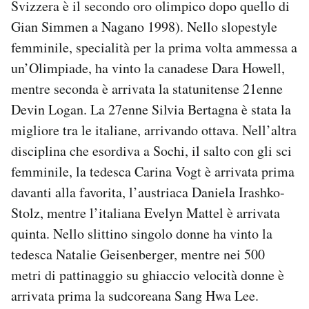
Svizzera è il secondo oro olimpico dopo quello di
Notifiche mobile
Gian Simmen a Nagano 1998). Nello slopestyle
Regala il Post
femminile, specialità per la prima volta ammessa a
Hai bisogno di aiuto?
Esci
un’Olimpiade, ha vinto la canadese Dara Howell,
mentre seconda è arrivata la statunitense 21enne
Devin Logan. La 27enne Silvia Bertagna è stata la
migliore tra le italiane, arrivando ottava. Nell’altra
disciplina che esordiva a Sochi, il salto con gli sci
femminile, la tedesca Carina Vogt è arrivata prima
davanti alla favorita, l’austriaca Daniela Irashko-
Stolz, mentre l’italiana Evelyn Mattel è arrivata
quinta. Nello slittino singolo donne ha vinto la
tedesca Natalie Geisenberger, mentre nei 500
metri di pattinaggio su ghiaccio velocità donne è
arrivata prima la sudcoreana Sang Hwa Lee.