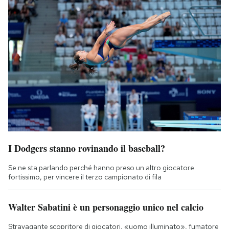
I Dodgers stanno rovinando il baseball?
Se ne sta parlando perché hanno preso un altro giocatore
fortissimo, per vincere il terzo campionato di fila
Walter Sabatini è un personaggio unico nel calcio
Stravagante scopritore di giocatori, «uomo illuminato», fumatore