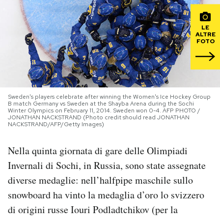
PODCAST
LE
ALTRE
FOTO
NEWSLETTER
I MIEI PREFERITI
Sweden's players celebrate after winning the Women's Ice Hockey Group
B match Germany vs Sweden at the Shayba Arena during the Sochi
Winter Olympics on February 11, 2014. Sweden won 0-4. AFP PHOTO /
SHOP
JONATHAN NACKSTRAND (Photo credit should read JONATHAN
NACKSTRAND/AFP/Getty Images)
Nella quinta giornata di gare delle Olimpiadi
CALENDARIO
Invernali di Sochi, in Russia, sono state assegnate
diverse medaglie: nell’halfpipe maschile sullo
AREA PERSONALE
snowboard ha vinto la medaglia d’oro lo svizzero
Area Personale
di origini russe Iouri Podladtchikov (per la
Newsletter