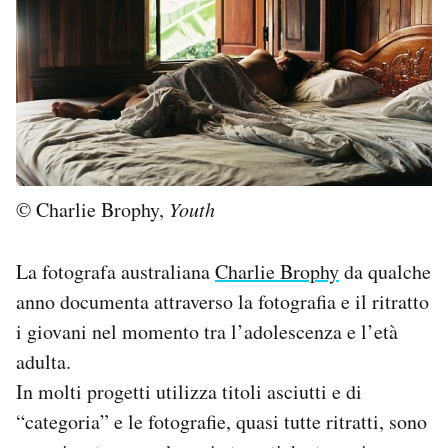
PODCAST
NEWSLETTER
I MIEI PREFERITI
© Charlie Brophy,
Youth
SHOP
La fotografa australiana
Charlie Brophy
da qualche
anno documenta attraverso la fotografia e il ritratto
CALENDARIO
i giovani nel momento tra l’adolescenza e l’età
adulta.
AREA PERSONALE
In molti progetti utilizza titoli asciutti e di
Area Personale
“categoria” e le fotografie, quasi tutte ritratti, sono
Newsletter