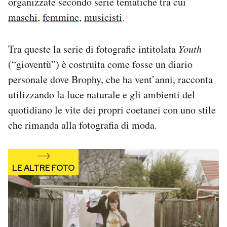
organizzate secondo serie tematiche tra cui
Notifiche mobile
maschi
,
femmine
,
musicisti
.
Regala il Post
Hai bisogno di aiuto?
Tra queste la serie di fotografie intitolata
Youth
Esci
(“gioventù”) è costruita come fosse un diario
personale dove Brophy, che ha vent’anni, racconta
utilizzando la luce naturale e gli ambienti del
quotidiano le vite dei propri coetanei con uno stile
che rimanda alla fotografia di moda.