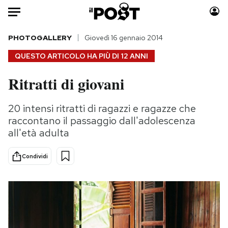
Auto
PHOTOGALLERY
Giovedì 16 gennaio 2014
QUESTO ARTICOLO HA PIÙ DI
12 ANNI
HOME
Ritratti di giovani
Italia
Moda
Mondo
Libri
20 intensi ritratti di ragazzi e ragazze che
Politica
Consumismi
raccontano il passaggio dall'adolescenza
Tecnologia
Storie/Idee
all'età adulta
Internet
Ok Boomer!
Condividi
Scienza
Media
Cultura
Europa
Economia
Altrecose
Sport
Mondiali calcio 2026