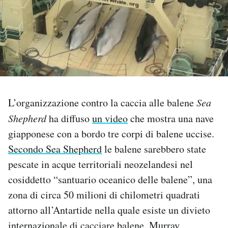
PODCAST
NEWSLETTER
I MIEI PREFERITI
L’organizzazione contro la caccia alle balene
Sea
Shepherd
ha diffuso
un video
che mostra una nave
SHOP
giapponese con a bordo tre corpi di balene uccise.
Secondo Sea Shepherd
le balene sarebbero state
CALENDARIO
pescate in acque territoriali neozelandesi nel
cosiddetto “santuario oceanico delle balene”, una
AREA PERSONALE
zona di circa 50 milioni di chilometri quadrati
attorno all’Antartide nella quale esiste un divieto
Area Personale
Newsletter
internazionale di cacciare balene. Murray