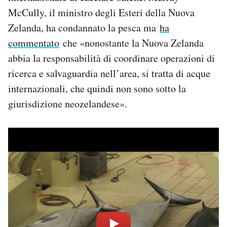
Notifiche mobile
McCully, il ministro degli Esteri della Nuova
Regala il Post
Zelanda, ha condannato la pesca ma
ha
Hai bisogno di aiuto?
commentato
che «nonostante la Nuova Zelanda
Esci
abbia la responsabilità di coordinare operazioni di
ricerca e salvaguardia nell’area, si tratta di acque
internazionali, che quindi non sono sotto la
giurisdizione neozelandese».