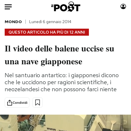
Auto
MONDO
Lunedì 6 gennaio 2014
QUESTO ARTICOLO HA PIÙ DI
12 ANNI
HOME
Il video delle balene uccise su
Italia
Moda
una nave giapponese
Mondo
Libri
Politica
Consumismi
Nel santuario antartico: i giapponesi dicono
Tecnologia
Storie/Idee
che le uccidono per ragioni scientifiche, i
Internet
Ok Boomer!
neozelandesi che non possono farci niente
Scienza
Media
Cultura
Europa
Condividi
Economia
Altrecose
Sport
Mondiali calcio 2026