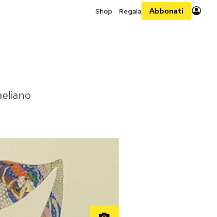
Abbonati
Shop
Regala
aeliano