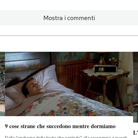
Mostra i commenti
9 cose strane che succedono mentre dormiamo
L
Dalla "sindrome della testa che esplode" alla sexsomnia a quegli