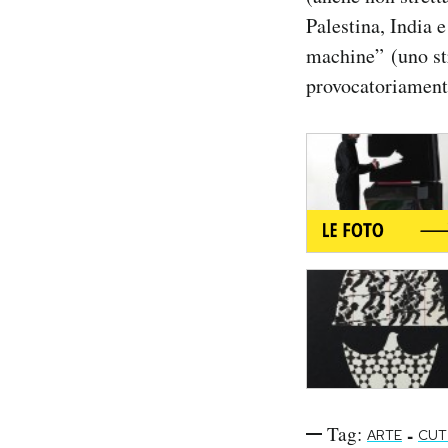
Notifiche mobile
Palestina, India e
Regala il Post
machine” (uno st
Hai bisogno di aiuto?
provocatoriamente
Esci
Tag:
-
ARTE
CUT