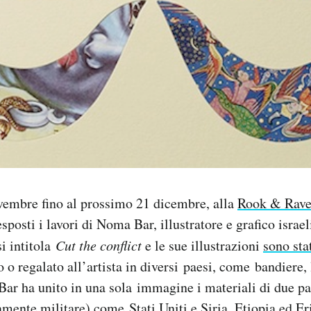
vembre fino al prossimo 21 dicembre, alla
Rook & Rave
posti i lavori di Noma Bar, illustratore e grafico israe
i intitola
Cut the conflict
e le sue illustrazioni
sono sta
 o regalato all’artista in diversi paesi, come bandiere, l
 Bar ha unito in una sola immagine i materiali di due pae
amente militare) come Stati Uniti e Siria, Etiopia ed Eri