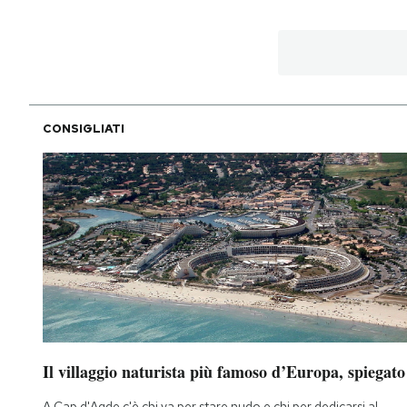
CONSIGLIATI
Il villaggio naturista più famoso d’Europa, spiegato
A Cap d'Agde c'è chi va per stare nudo e chi per dedicarsi al