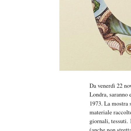
PODCAST
NEWSLETTER
I MIEI PREFERITI
SHOP
Da venerdì 22 no
CALENDARIO
Londra, saranno es
1973. La mostra s
AREA PERSONALE
materiale raccolto
giornali, tessuti.
Area Personale
Newsletter
(anche non strett