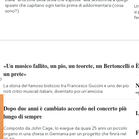
spasmi che capitano ogni tanto prima di addormentarsi (cosa
Un
sono?)
si
fe
«Un musico fallito, un pio, un teorete, un Bertoncelli o
È
un prete»
o
N
La storia del famoso bisticcio tra Francesco Guccini e uno dei più
noti critici musicali italiani, diventato poi un'amicizia
“
Dopo due anni è cambiato accordo nel concerto più
L
lungo di sempre
Composto da John Cage, lo esegue da quasi 25 anni un piccolo
F
organo in una chiesa in Germania per un progetto che finirà nel