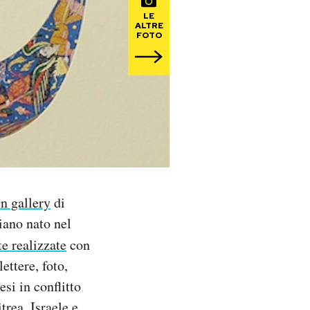
LE
ALTRE
FOTO
n gallery
di
liano nato nel
te realizzate
con
ettere, foto,
si in conflitto
trea, Israele e