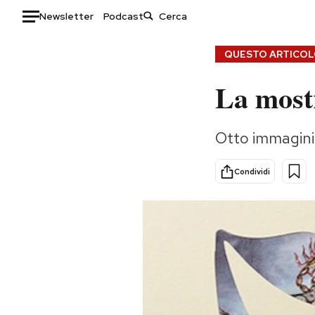
Newsletter
Podcast
Auto
QUESTO ARTICOLO
La most
HOME
Italia
Moda
Otto immagini 
Mondo
Libri
Politica
Consumismi
Condividi
Tecnologia
Storie/Idee
Internet
Ok Boomer!
Scienza
Media
Cultura
Europa
Economia
Altrecose
Sport
Mondiali calcio 2026