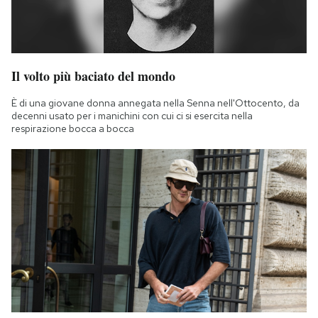
Il volto più baciato del mondo
È di una giovane donna annegata nella Senna nell'Ottocento, da
decenni usato per i manichini con cui ci si esercita nella
respirazione bocca a bocca