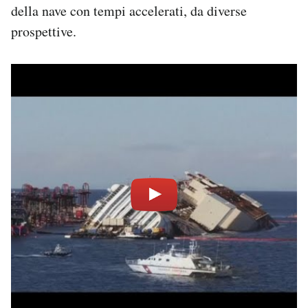
della nave con tempi accelerati, da diverse
Notifiche mobile
prospettive.
Regala il Post
Hai bisogno di aiuto?
Esci