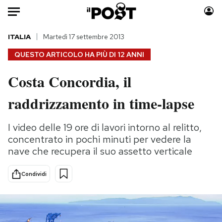
Auto
ITALIA
Martedì 17 settembre 2013
QUESTO ARTICOLO HA PIÙ DI
12 ANNI
HOME
Costa Concordia, il
Italia
Moda
raddrizzamento in time-lapse
Mondo
Libri
Politica
Consumismi
I video delle 19 ore di lavori intorno al relitto,
Tecnologia
Storie/Idee
concentrato in pochi minuti per vedere la
Internet
Ok Boomer!
nave che recupera il suo assetto verticale
Scienza
Media
Cultura
Europa
Condividi
Economia
Altrecose
Sport
Mondiali calcio 2026