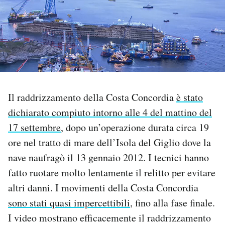
PODCAST
NEWSLETTER
I MIEI PREFERITI
Il raddrizzamento della Costa Concordia
è stato
dichiarato compiuto intorno alle 4 del mattino del
SHOP
17 settembre
, dopo un’operazione durata circa 19
ore nel tratto di mare dell’Isola del Giglio dove la
CALENDARIO
nave naufragò il 13 gennaio 2012. I tecnici hanno
fatto ruotare molto lentamente il relitto per evitare
AREA PERSONALE
altri danni. I movimenti della Costa Concordia
sono stati quasi impercettibili
, fino alla fase finale.
Area Personale
I video mostrano efficacemente il raddrizzamento
Newsletter