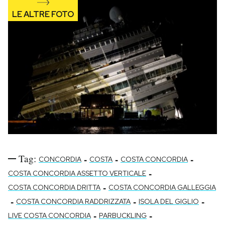
Tag:
-
-
-
CONCORDIA
COSTA
COSTA CONCORDIA
-
COSTA CONCORDIA ASSETTO VERTICALE
-
COSTA CONCORDIA DRITTA
COSTA CONCORDIA GALLEGGIA
-
-
-
COSTA CONCORDIA RADDRIZZATA
ISOLA DEL GIGLIO
-
-
LIVE COSTA CONCORDIA
PARBUCKLING