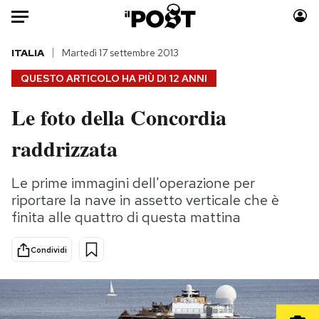
Auto
ITALIA
Martedì 17 settembre 2013
QUESTO ARTICOLO HA PIÙ DI
12 ANNI
HOME
Le foto della Concordia
Italia
Moda
raddrizzata
Mondo
Libri
Politica
Consumismi
Le prime immagini dell'operazione per
Tecnologia
Storie/Idee
riportare la nave in assetto verticale che è
Internet
Ok Boomer!
finita alle quattro di questa mattina
Scienza
Media
Cultura
Europa
Condividi
Economia
Altrecose
Sport
Mondiali calcio 2026