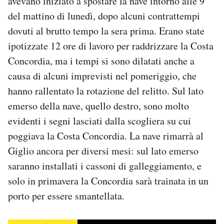
avevano iniziato a spostare la nave intorno alle 9
Notifiche mobile
del mattino di lunedì, dopo alcuni contrattempi
Regala il Post
dovuti al brutto tempo la sera prima. Erano state
Hai bisogno di aiuto?
ipotizzate 12 ore di lavoro per raddrizzare la Costa
Esci
Concordia, ma i tempi si sono dilatati anche a
causa di alcuni imprevisti nel pomeriggio, che
hanno rallentato la rotazione del relitto. Sul lato
emerso della nave, quello destro, sono molto
evidenti i segni lasciati dalla scogliera su cui
poggiava la Costa Concordia. La nave rimarrà al
Giglio ancora per diversi mesi: sul lato emerso
saranno installati i cassoni di galleggiamento, e
solo in primavera la Concordia sarà trainata in un
porto per essere smantellata.