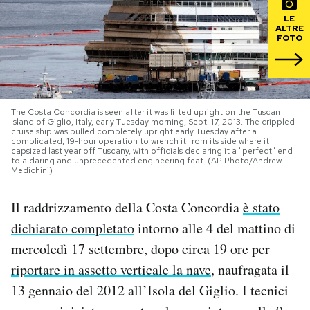
LE
PODCAST
ALTRE
FOTO
NEWSLETTER
The Costa Concordia is seen after it was lifted upright on the Tuscan
I MIEI PREFERITI
Island of Giglio, Italy, early Tuesday morning, Sept. 17, 2013. The crippled
cruise ship was pulled completely upright early Tuesday after a
complicated, 19-hour operation to wrench it from its side where it
capsized last year off Tuscany, with officials declaring it a "perfect" end
to a daring and unprecedented engineering feat. (AP Photo/Andrew
SHOP
Medichini)
Il raddrizzamento della Costa Concordia
è stato
CALENDARIO
dichiarato completato
intorno alle 4 del mattino di
mercoledì 17 settembre, dopo circa 19 ore per
AREA PERSONALE
riportare in assetto verticale la nave
, naufragata il
Area Personale
13 gennaio del 2012 all’Isola del Giglio. I tecnici
Newsletter