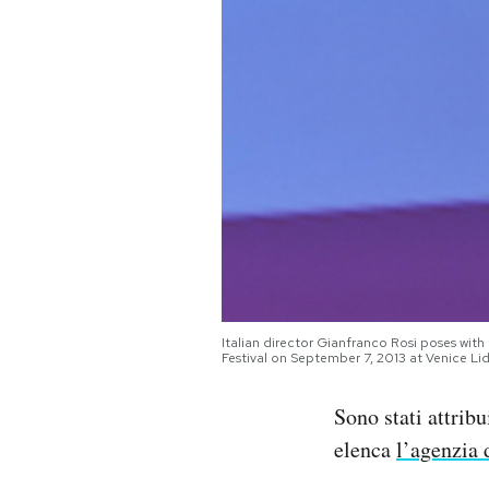
PODCAST
NEWSLETTER
I MIEI PREFERITI
SHOP
CALENDARIO
Italian director Gianfranco Rosi poses wit
Festival on September 7, 2013 at Venice L
AREA PERSONALE
Sono stati attrib
elenca
l’agenzia
Area Personale
Newsletter