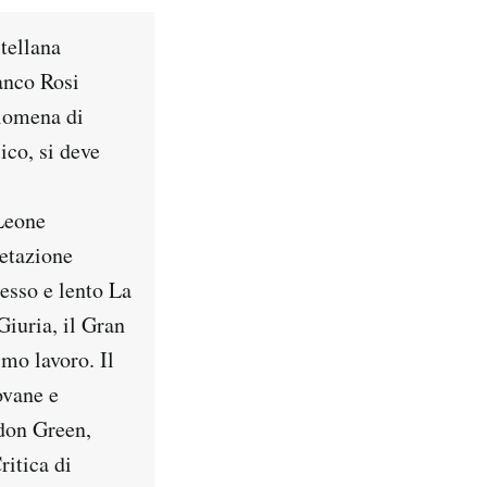
tellana
anco Rosi
ilomena di
ico, si deve
Leone
retazione
esso e lento La
Giuria, il Gran
imo lavoro. Il
ovane e
rdon Green,
itica di