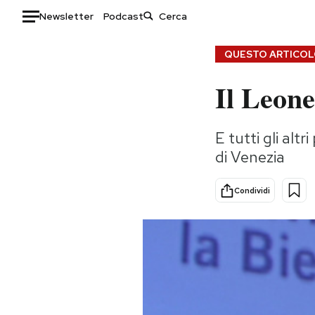
Newsletter
Podcast
Auto
QUESTO ARTICOLO
Il Leon
HOME
Italia
Moda
E tutti gli alt
Mondo
Libri
di Venezia
Politica
Consumismi
Tecnologia
Storie/Idee
Condividi
Internet
Ok Boomer!
Scienza
Media
Cultura
Europa
Economia
Altrecose
Sport
Mondiali calcio 2026