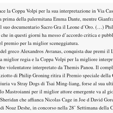
ce la Coppa Volpi per la sua interpretazione in Via Cas
a prima della palermitana Emma Dante, mentre Gianfr
il suo documentario Sacro Gra il Leone d’Oro. (…) Ph
che in questi giorni ha messo d’accordo critica e pubbl
el premio per la miglior sceneggiatura.
del greco Alexandros Avranas, conquista due premi il 
a miglior regia e la Coppa Volpi per la migliore interp
dre violentatore interpretato da Themis Panou. Il compl
ziotto di Philip Groning ritira il Premio speciale della 
uria va Stray Dogs di Tsai Ming-liang, forse al sua ult
o Mastroianni per il miglior attore emergente va al gi
 Sheridan che affianca Nicolas Cage in Joe d David Go
i Noaz Deshe, in concorso nella 28ˆ Settimana della Cr