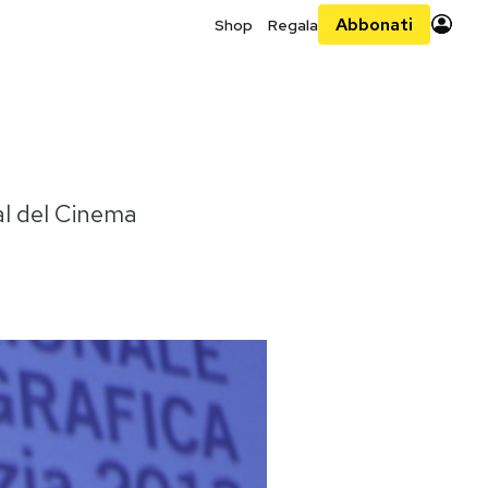
Abbonati
Shop
Regala
val del Cinema