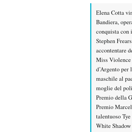
Notifiche mobile
Elena Cotta vin
Regala il Post
Hai bisogno di aiuto?
Bandiera, oper
Esci
conquista con 
Stephen Frears 
accontentare d
Miss Violence 
d’Argento per l
maschile al pa
moglie del poli
Premio della Gi
Premio Marcell
talentuoso Tye
White Shadow d