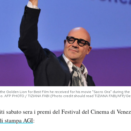
h the Golden Lion for Best Film he received for his movie "Sacro Gra" during t
ido. AFP PHOTO / TIZIANA FABI (Photo credit should read TIZIANA FABI/AFP/Ge
uiti sabato sera i premi del Festival del Cinema di Venez
 di stampa AGI
: