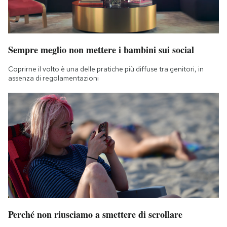
Notifiche mobile
Regala il Post
Hai bisogno di aiuto?
Esci
Sempre meglio non mettere i bambini sui social
Coprirne il volto è una delle pratiche più diffuse tra genitori, in
assenza di regolamentazioni
Perché non riusciamo a smettere di scrollare