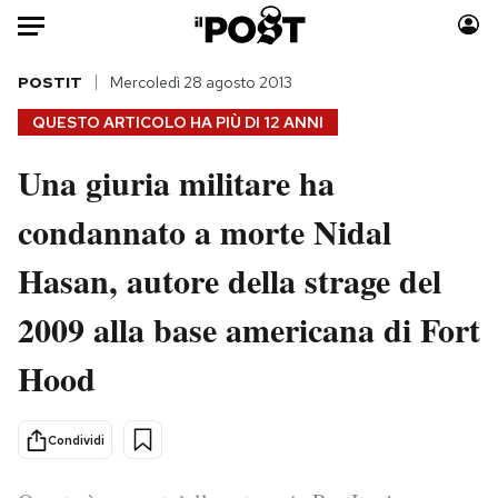
Auto
POSTIT
Mercoledì 28 agosto 2013
QUESTO ARTICOLO HA PIÙ DI
12 ANNI
HOME
Una giuria militare ha
Italia
Moda
condannato a morte Nidal
Mondo
Libri
Politica
Consumismi
Hasan, autore della strage del
Tecnologia
Storie/Idee
Internet
Ok Boomer!
2009 alla base americana di Fort
Scienza
Media
Hood
Cultura
Europa
Economia
Altrecose
Condividi
Sport
Mondiali calcio 2026