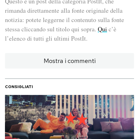
Questo è un post della categoria PostIt, che
rimanda direttamente alla fonte originale della
PODCAST
notizia: potete leggerne il contenuto sulla fonte
stessa cliccando sul titolo qui sopra.
Qui
c’è
NEWSLETTER
l’elenco di tutti gli ultimi PostIt.
I MIEI PREFERITI
Mostra i commenti
SHOP
CONSIGLIATI
CALENDARIO
AREA PERSONALE
Area Personale
Newsletter