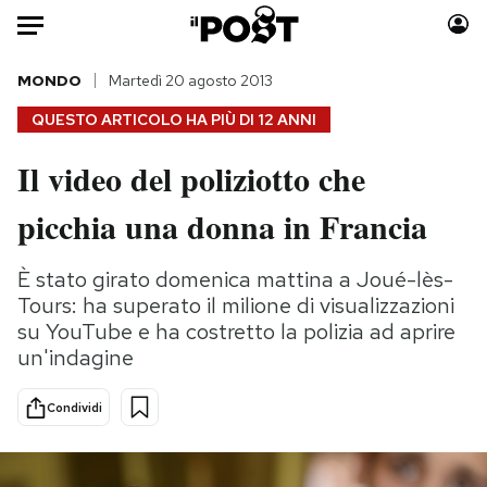
Auto
MONDO
Martedì 20 agosto 2013
QUESTO ARTICOLO HA PIÙ DI
12 ANNI
HOME
Il video del poliziotto che
Italia
Moda
picchia una donna in Francia
Mondo
Libri
Politica
Consumismi
È stato girato domenica mattina a Joué-lès-
Tecnologia
Storie/Idee
Tours: ha superato il milione di visualizzazioni
Internet
Ok Boomer!
su YouTube e ha costretto la polizia ad aprire
Scienza
Media
un'indagine
Cultura
Europa
Economia
Altrecose
Condividi
Sport
Mondiali calcio 2026