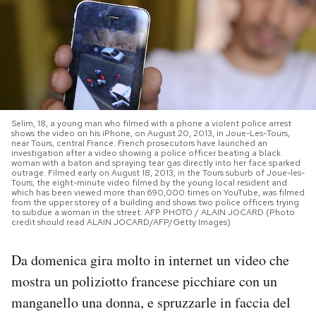
PODCAST
NEWSLETTER
I MIEI PREFERITI
Selim, 18, a young man who filmed with a phone a violent police arrest
shows the video on his iPhone, on August 20, 2013, in Joue-Les-Tours,
near Tours, central France. French prosecutors have launched an
investigation after a video showing a police officer beating a black
woman with a baton and spraying tear gas directly into her face sparked
SHOP
outrage. Filmed early on August 18, 2013, in the Tours suburb of Joue-les-
Tours, the eight-minute video filmed by the young local resident and
which has been viewed more than 690,000 times on YouTube, was filmed
from the upper storey of a building and shows two police officers trying
to subdue a woman in the street. AFP PHOTO / ALAIN JOCARD (Photo
CALENDARIO
credit should read ALAIN JOCARD/AFP/Getty Images)
Da domenica gira molto in internet un video che
AREA PERSONALE
mostra un poliziotto francese picchiare con un
Area Personale
manganello una donna, e spruzzarle in faccia del
Newsletter