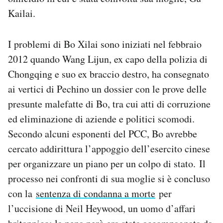
Notifiche mobile
Kailai.
Regala il Post
Hai bisogno di aiuto?
I problemi di Bo Xilai sono iniziati nel febbraio
Esci
2012 quando Wang Lijun, ex capo della polizia di
Chongqing e suo ex braccio destro, ha consegnato
ai vertici di Pechino un dossier con le prove delle
presunte malefatte di Bo, tra cui atti di corruzione
ed eliminazione di aziende e politici scomodi.
Secondo alcuni esponenti del PCC, Bo avrebbe
cercato addirittura l’appoggio dell’esercito cinese
per organizzare un piano per un colpo di stato. Il
processo nei confronti di sua moglie si è concluso
con la
sentenza di condanna a morte
per
l’uccisione di Neil Heywood, un uomo d’affari