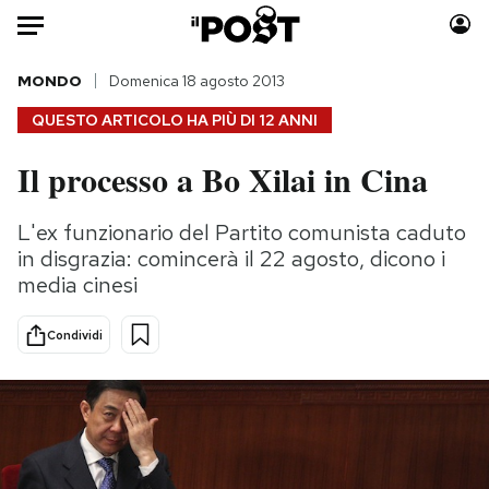
Auto
MONDO
Domenica 18 agosto 2013
QUESTO ARTICOLO HA PIÙ DI
12 ANNI
HOME
Il processo a Bo Xilai in Cina
Italia
Moda
Mondo
Libri
L'ex funzionario del Partito comunista caduto
Politica
Consumismi
in disgrazia: comincerà il 22 agosto, dicono i
Tecnologia
Storie/Idee
media cinesi
Internet
Ok Boomer!
Condividi
Scienza
Media
Cultura
Europa
Economia
Altrecose
Sport
Mondiali calcio 2026