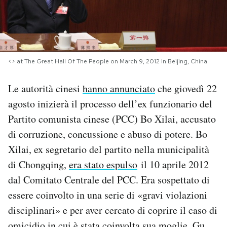
PODCAST
NEWSLETTER
<> at The Great Hall Of The People on March 9, 2012 in Beijing, China.
Le autorità cinesi
hanno annunciato
che giovedì 22
I MIEI PREFERITI
agosto inizierà il processo dell’ex funzionario del
Partito comunista cinese (PCC) Bo Xilai, accusato
SHOP
di corruzione, concussione e abuso di potere. Bo
Xilai, ex segretario del partito nella municipalità
CALENDARIO
di Chongqing,
era stato espulso
il 10 aprile 2012
dal Comitato Centrale del PCC. Era sospettato di
AREA PERSONALE
essere coinvolto in una serie di «gravi violazioni
disciplinari» e per aver cercato di coprire il caso di
Area Personale
Newsletter
omicidio in cui è stata coinvolta sua moglie, Gu