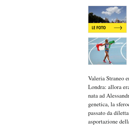
Notifiche mobile
Regala il Post
Hai bisogno di aiuto?
Esci
Valeria Straneo e
Londra: allora er
nata ad Alessandri
genetica, la sfer
passato da dilett
asportazione dell