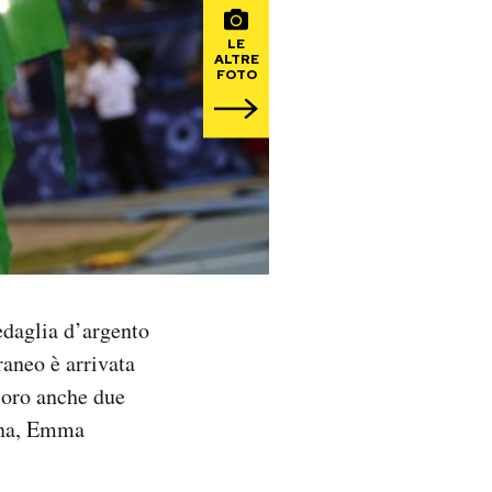
LE
ALTRE
FOTO
medaglia d’argento
raneo è arrivata
 oro anche due
iana, Emma