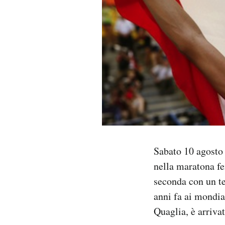
PODCAST
NEWSLETTER
I MIEI PREFERITI
SHOP
Sabato 10 agosto 
CALENDARIO
nella maratona fe
seconda con un te
AREA PERSONALE
anni fa ai mondia
Area Personale
Quaglia, è arrivat
Newsletter