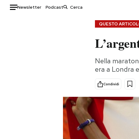
Newsletter
Podcast
Auto
QUESTO ARTICOLO
L’argent
HOME
Italia
Moda
Nella maratona
Mondo
Libri
era a Londra e 
Politica
Consumismi
Tecnologia
Storie/Idee
Condividi
Internet
Ok Boomer!
Scienza
Media
Cultura
Europa
Economia
Altrecose
Sport
Mondiali calcio 2026