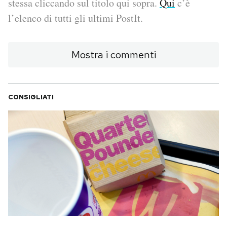
stessa cliccando sul titolo qui sopra.
Qui
c’è
l’elenco di tutti gli ultimi PostIt.
PODCAST
Mostra i commenti
NEWSLETTER
I MIEI PREFERITI
CONSIGLIATI
SHOP
CALENDARIO
AREA PERSONALE
Area Personale
Newsletter