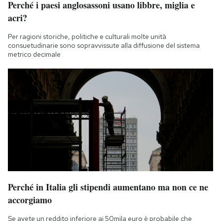
Perché i paesi anglosassoni usano libbre, miglia e
Notifiche mobile
acri?
Regala il Post
Hai bisogno di aiuto?
Per ragioni storiche, politiche e culturali molte unità
consuetudinarie sono sopravvissute alla diffusione del sistema
Esci
metrico decimale
Perché in Italia gli stipendi aumentano ma non ce ne
accorgiamo
Se avete un reddito inferiore ai 50mila euro è probabile che