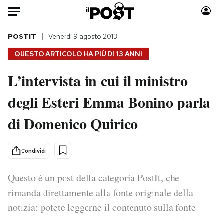
Auto
POSTIT
Venerdì 9 agosto 2013
QUESTO ARTICOLO HA PIÙ DI
13 ANNI
HOME
L’intervista in cui il ministro
Italia
Moda
degli Esteri Emma Bonino parla
Mondo
Libri
Politica
Consumismi
di Domenico Quirico
Tecnologia
Storie/Idee
Internet
Ok Boomer!
Condividi
Scienza
Media
Cultura
Europa
Questo è un post della categoria PostIt, che
Economia
Altrecose
rimanda direttamente alla fonte originale della
Sport
Mondiali calcio 2026
notizia: potete leggerne il contenuto sulla fonte