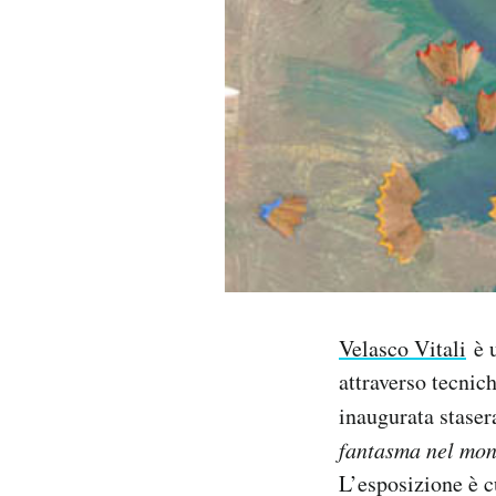
PODCAST
NEWSLETTER
I MIEI PREFERITI
SHOP
CALENDARIO
Velasco Vitali
è u
attraverso tecnich
AREA PERSONALE
inaugurata staser
fantasma nel mo
Area Personale
L’esposizione è c
Newsletter