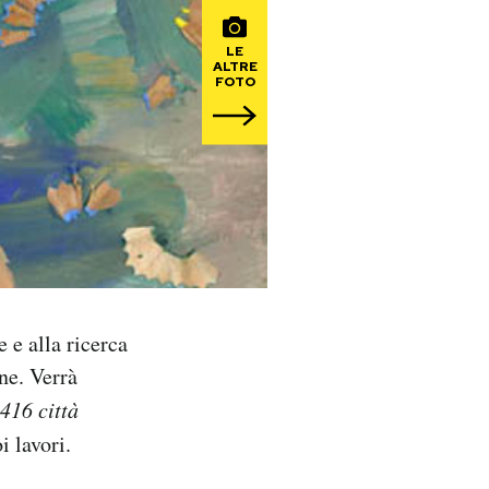
LE
ALTRE
FOTO
 e alla ricerca
one. Verrà
416 città
i lavori.