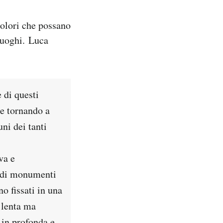
 colori che possano
 luoghi. Luca
 di questi
e tornando a
ni dei tanti
va e
randi monumenti
o fissati in una
 lenta ma
 in profonda e