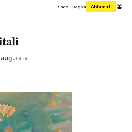
Abbonati
Shop
Regala
tali
inaugurata