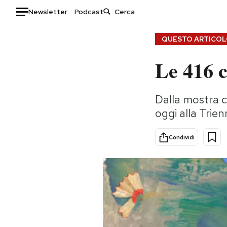
Newsletter
Podcast
Auto
QUESTO ARTICOLO
Le 416 c
HOME
Italia
Moda
Dalla mostra c
Mondo
Libri
oggi alla Trien
Politica
Consumismi
Tecnologia
Storie/Idee
Condividi
Internet
Ok Boomer!
Scienza
Media
Cultura
Europa
Economia
Altrecose
Sport
Mondiali calcio 2026