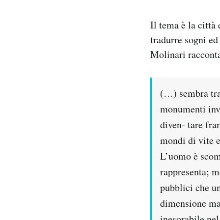
Notifiche mobile
Regala il Post
Il tema è la città
Hai bisogno di aiuto?
tradurre sogni ed
Esci
Molinari racconta
(…) sembra tras
monumenti invo
diven- tare fr
mondi di vite 
L’uomo è scomp
rappresenta; me
pubblici che un
dimensione mat
inesorabile ne