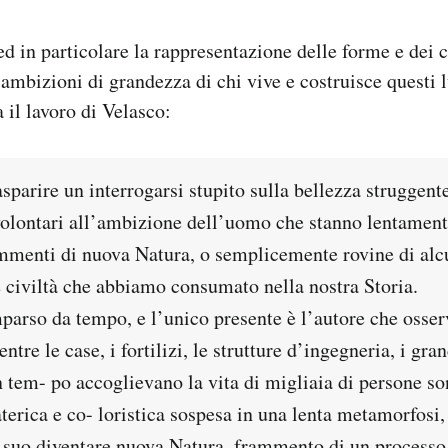
 ed in particolare la rappresentazione delle forme e dei
 ambizioni di grandezza di chi vive e costruisce questi
 il lavoro di Velasco:
parire un interrogarsi stupito sulla bellezza struggente
lontari all’ambizione dell’uomo che stanno lentament
ammenti di nuova Natura, o semplicemente rovine di alcu
e civiltà che abbiamo consumato nella nostra Storia.
arso da tempo, e l’unico presente è l’autore che osser
ntre le case, i fortilizi, le strutture d’ingegneria, i g
 tem- po accoglievano la vita di migliaia di persone son
erica e co- loristica sospesa in una lenta metamorfosi,
l suo diventare nuova Natura, frammento di un processo