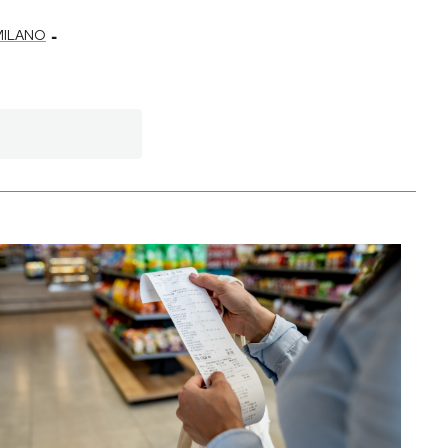
-
MILANO