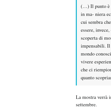
(…) Il punto è
in ma- niera e
cui sembra che
essere, invece,
scoperta di mo
impensabili. I
mondo conosciu
vivere esperien
che ci riempion
quanto scopria
La mostra verrà i
settembre.