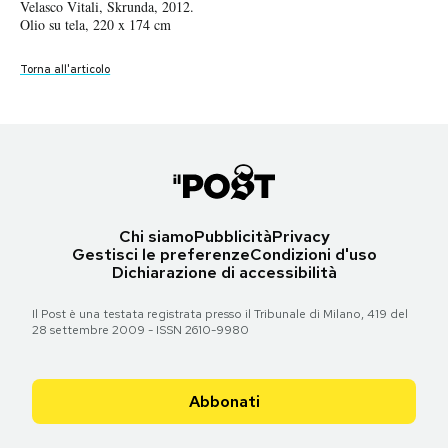
Torna all'articolo
Torna all'articolo
Torna all'articolo
Velasco Vitali, Skrunda, 2012.
Velasco Vitali, San Zhi, 2013.
Notifiche mobile
Olio su tela, 220 x 174 cm
Olio su tela, 211 x 159.5 cm
Torna all'articolo
Torna all'articolo
Regala il Post
Hai bisogno di aiuto?
Torna all'articolo
Torna all'articolo
Esci
Chi siamo
Pubblicità
Privacy
Gestisci le preferenze
Condizioni d'uso
Dichiarazione di accessibilità
Il Post è una testata registrata presso il Tribunale di Milano, 419 del
28 settembre 2009 - ISSN 2610-9980
Abbonati