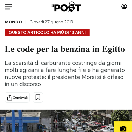
Auto
MONDO
Giovedì 27 giugno 2013
QUESTO ARTICOLO HA PIÙ DI
13 ANNI
HOME
Le code per la benzina in Egitto
Italia
Moda
Mondo
Libri
La scarsità di carburante costringe da giorni
Politica
Consumismi
molti egiziani a fare lunghe file e ha generato
Tecnologia
Storie/Idee
nuove proteste: il presidente Morsi si è difeso
in un discorso
Internet
Ok Boomer!
Scienza
Media
Condividi
Cultura
Europa
Economia
Altrecose
Sport
Mondiali calcio 2026