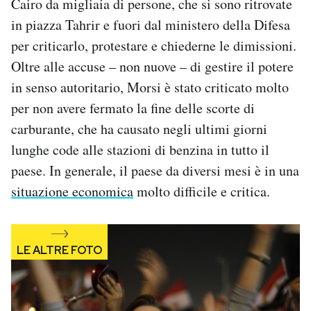
Cairo da migliaia di persone, che si sono ritrovate
Notifiche mobile
in piazza Tahrir e fuori dal ministero della Difesa
Regala il Post
per criticarlo, protestare e chiederne le dimissioni.
Hai bisogno di aiuto?
Oltre alle accuse – non nuove – di gestire il potere
Esci
in senso autoritario, Morsi è stato criticato molto
per non avere fermato la fine delle scorte di
carburante, che ha causato negli ultimi giorni
lunghe code alle stazioni di benzina in tutto il
paese. In generale, il paese da diversi mesi è in una
situazione economica
molto difficile e critica.