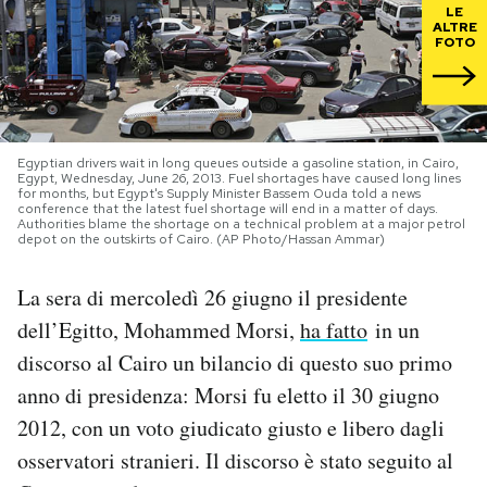
LE
ALTRE
FOTO
PODCAST
NEWSLETTER
Egyptian drivers wait in long queues outside a gasoline station, in Cairo,
Egypt, Wednesday, June 26, 2013. Fuel shortages have caused long lines
I MIEI PREFERITI
for months, but Egypt's Supply Minister Bassem Ouda told a news
conference that the latest fuel shortage will end in a matter of days.
Authorities blame the shortage on a technical problem at a major petrol
depot on the outskirts of Cairo. (AP Photo/Hassan Ammar)
SHOP
La sera di mercoledì 26 giugno il presidente
dell’Egitto, Mohammed Morsi,
ha fatto
in un
CALENDARIO
discorso al Cairo un bilancio di questo suo primo
anno di presidenza: Morsi fu eletto il 30 giugno
AREA PERSONALE
2012, con un voto giudicato giusto e libero dagli
Area Personale
osservatori stranieri. Il discorso è stato seguito al
Newsletter