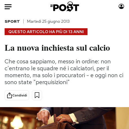
Auto
SPORT
Martedì 25 giugno 2013
QUESTO ARTICOLO HA PIÙ DI
13 ANNI
HOME
La nuova inchiesta sul calcio
Italia
Moda
Mondo
Libri
Che cosa sappiamo, messo in ordine: non
Politica
Consumismi
c'entrano le squadre né i calciatori, per il
Tecnologia
Storie/Idee
momento, ma solo i procuratori - e oggi non ci
sono state "perquisizioni"
Internet
Ok Boomer!
Scienza
Media
Condividi
Cultura
Europa
Economia
Altrecose
Sport
Mondiali calcio 2026