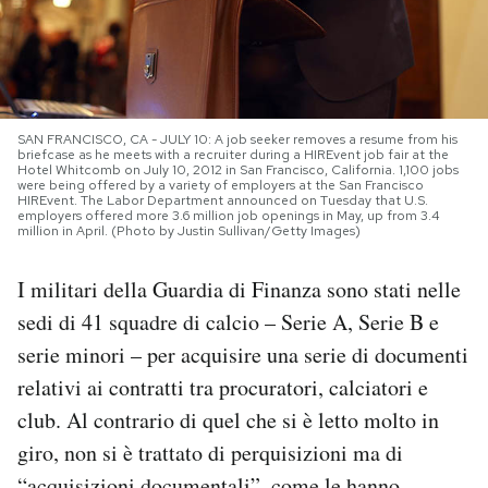
PODCAST
NEWSLETTER
SAN FRANCISCO, CA - JULY 10: A job seeker removes a resume from his
briefcase as he meets with a recruiter during a HIREvent job fair at the
Hotel Whitcomb on July 10, 2012 in San Francisco, California. 1,100 jobs
were being offered by a variety of employers at the San Francisco
I MIEI PREFERITI
HIREvent. The Labor Department announced on Tuesday that U.S.
employers offered more 3.6 million job openings in May, up from 3.4
million in April. (Photo by Justin Sullivan/Getty Images)
SHOP
I militari della Guardia di Finanza sono stati nelle
sedi di 41 squadre di calcio – Serie A, Serie B e
CALENDARIO
serie minori – per acquisire una serie di documenti
relativi ai contratti tra procuratori, calciatori e
AREA PERSONALE
club. Al contrario di quel che si è letto molto in
giro, non si è trattato di perquisizioni ma di
Area Personale
Newsletter
“acquisizioni documentali”, come le hanno