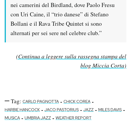
nei camerini del Birdland, dove Paolo Fresu
con Uri Caine, il “trio danese” di Stefano
Bollani e il Rava Tribe Quintet si sono
alternati per sei sere nel celebre club.”
(Continua a leggere sulla rassegna stampa del
blog Miccia Corta)
Tag:
-
-
CARLO PAGNOTTA
CHICK COREA
-
-
-
-
HARBIE HANCOCK
JACO PASTORIUS
JAZZ
MILES DAVIS
-
-
MUSICA
UMBRIA JAZZ
WEATHER REPORT