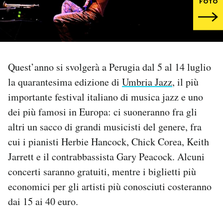
FOTO
PODCAST
NEWSLETTER
Quest’anno si svolgerà a Perugia dal 5 al 14 luglio
la quarantesima edizione di
Umbria Jazz
, il più
I MIEI PREFERITI
importante festival italiano di musica jazz e uno
dei più famosi in Europa: ci suoneranno fra gli
SHOP
altri un sacco di grandi musicisti del genere, fra
cui i pianisti Herbie Hancock, Chick Corea, Keith
CALENDARIO
Jarrett e il contrabbassista Gary Peacock. Alcuni
concerti saranno gratuiti, mentre i biglietti più
AREA PERSONALE
economici per gli artisti più conosciuti costeranno
dai 15 ai 40 euro.
Area Personale
Newsletter