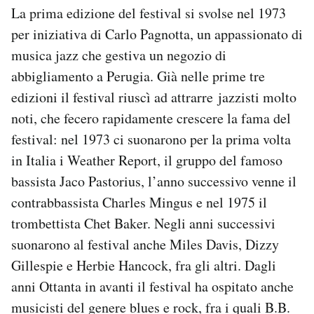
La prima edizione del festival si svolse nel 1973
Notifiche mobile
Regala il Post
per iniziativa di Carlo Pagnotta, un appassionato di
Hai bisogno di aiuto?
musica jazz che gestiva un negozio di
Esci
abbigliamento a Perugia. Già nelle prime tre
edizioni il festival riuscì ad attrarre jazzisti molto
noti, che fecero rapidamente crescere la fama del
festival: nel 1973 ci suonarono per la prima volta
in Italia i Weather Report, il gruppo del famoso
bassista Jaco Pastorius, l’anno successivo venne il
contrabbassista Charles Mingus e nel 1975 il
trombettista Chet Baker. Negli anni successivi
suonarono al festival anche Miles Davis, Dizzy
Gillespie e Herbie Hancock, fra gli altri. Dagli
anni Ottanta in avanti il festival ha ospitato anche
musicisti del genere blues e rock, fra i quali B.B.