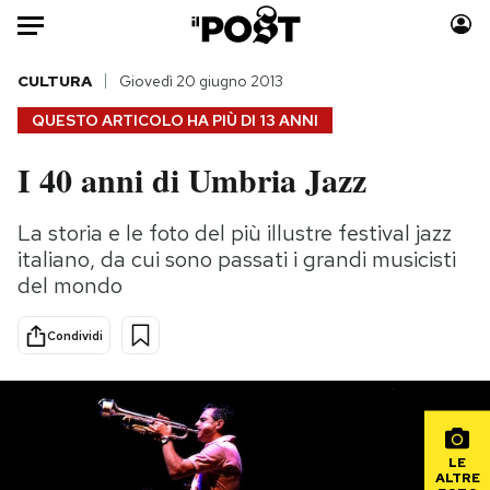
Auto
CULTURA
Giovedì 20 giugno 2013
QUESTO ARTICOLO HA PIÙ DI
13 ANNI
HOME
I 40 anni di Umbria Jazz
Italia
Moda
Mondo
Libri
La storia e le foto del più illustre festival jazz
Politica
Consumismi
italiano, da cui sono passati i grandi musicisti
Tecnologia
Storie/Idee
del mondo
Internet
Ok Boomer!
Condividi
Scienza
Media
Cultura
Europa
Economia
Altrecose
Sport
Mondiali calcio 2026
LE
ALTRE