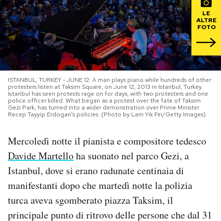
LE
PODCAST
ALTRE
FOTO
NEWSLETTER
ISTANBUL, TURKEY - JUNE 12: A man plays piano while hundreds of other
I MIEI PREFERITI
protesters listen at Taksim Square, on June 12, 2013 in Istanbul, Turkey.
Istanbul has seen protests rage on for days, with two protesters and one
police officer killed. What began as a protest over the fate of Taksim
Gezi Park, has turned into a wider demonstration over Prime Minister
Recep Tayyip Erdogan's policies. (Photo by Lam Yik Fei/Getty Images)
SHOP
Mercoledì notte il pianista e compositore tedesco
CALENDARIO
Davide Martello
ha suonato nel parco Gezi, a
Istanbul, dove si erano radunate centinaia di
AREA PERSONALE
manifestanti dopo che martedì notte la polizia
turca aveva sgomberato piazza Taksim, il
Area Personale
principale punto di ritrovo delle persone che dal 31
Newsletter