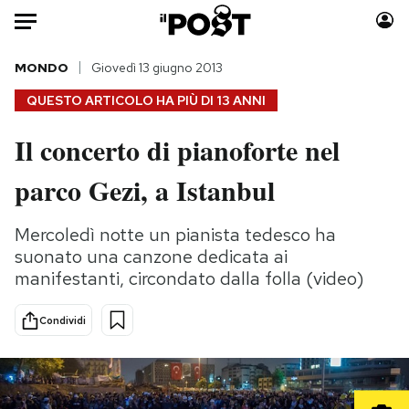
Auto
MONDO
Giovedì 13 giugno 2013
QUESTO ARTICOLO HA PIÙ DI
13 ANNI
HOME
Il concerto di pianoforte nel
Italia
Moda
parco Gezi, a Istanbul
Mondo
Libri
Politica
Consumismi
Mercoledì notte un pianista tedesco ha
Tecnologia
Storie/Idee
suonato una canzone dedicata ai
Internet
Ok Boomer!
manifestanti, circondato dalla folla (video)
Scienza
Media
Cultura
Europa
Condividi
Economia
Altrecose
Sport
Mondiali calcio 2026