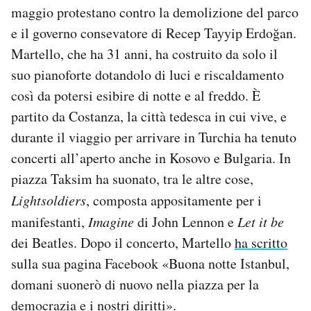
maggio protestano contro la demolizione del parco
Notifiche mobile
Regala il Post
e il governo consevatore di Recep Tayyip Erdoğan.
Hai bisogno di aiuto?
Martello, che ha 31 anni, ha costruito da solo il
Esci
suo pianoforte dotandolo di luci e riscaldamento
così da potersi esibire di notte e al freddo. È
partito da Costanza, la città tedesca in cui vive, e
durante il viaggio per arrivare in Turchia ha tenuto
concerti all’aperto anche in Kosovo e Bulgaria. In
piazza Taksim ha suonato, tra le altre cose,
Lightsoldiers
, composta appositamente per i
manifestanti,
Imagine
di John Lennon e
Let it be
dei Beatles. Dopo il concerto, Martello
ha scritto
sulla sua pagina Facebook «Buona notte Istanbul,
domani suonerò di nuovo nella piazza per la
democrazia e i nostri diritti».