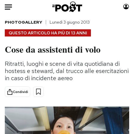
Auto
PHOTOGALLERY
Lunedì 3 giugno 2013
QUESTO ARTICOLO HA PIÙ DI
13 ANNI
HOME
Cose da assistenti di volo
Italia
Moda
Mondo
Libri
Ritratti, luoghi e scene di vita quotidiana di
Politica
Consumismi
hostess e steward, dal trucco alle esercitazioni
Tecnologia
Storie/Idee
in caso di incidente aereo
Internet
Ok Boomer!
Condividi
Scienza
Media
Cultura
Europa
Economia
Altrecose
Sport
Mondiali calcio 2026