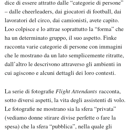
dice di essere attratto dalle “categorie di persone”
Notifiche mobile
– dalle cheerleaders, dai giocatori di football, dai
Regala il Post
lavoratori del circo, dai camionisti, avete capito.
Hai bisogno di aiuto?
Esci
Loo colpisce e lo attrae soprattutto la “forma” che
ha un determinato gruppo, il suo aspetto. Finke
racconta varie categorie di persone con immagini
che le mostrano da un lato semplicemente ritratte,
dall’altro le descrivono attraverso gli ambienti in
cui agiscono e alcuni dettagli dei loro contesti.
La serie di fotografie
Flight Attendants
racconta,
sotto diversi aspetti, la vita degli assistenti di volo.
Le fotografie ne mostrano sia la sfera “privata”
(vediamo donne stirare divise perfette o fare la
spesa) che la sfera “pubblica”, nella quale gli