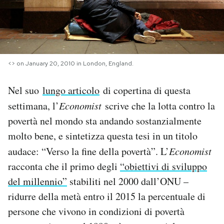
PODCAST
NEWSLETTER
<> on January 20, 2010 in London, England.
I MIEI PREFERITI
Nel suo
lungo articolo
di copertina di questa
settimana, l’
Economist
scrive che la lotta contro la
povertà nel mondo sta andando sostanzialmente
SHOP
molto bene, e sintetizza questa tesi in un titolo
audace: “Verso la fine della povertà”. L’
Economist
CALENDARIO
racconta che il primo degli
“obiettivi di sviluppo
del millennio”
stabiliti nel 2000 dall’ONU –
AREA PERSONALE
ridurre della metà entro il 2015 la percentuale di
Area Personale
persone che vivono in condizioni di povertà
Newsletter