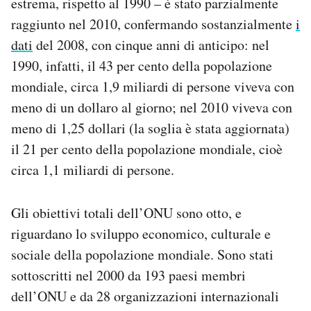
estrema, rispetto al 1990 – è stato parzialmente
Notifiche mobile
raggiunto nel 2010, confermando sostanzialmente
i
Regala il Post
dati
del 2008, con cinque anni di anticipo: nel
Hai bisogno di aiuto?
1990, infatti, il 43 per cento della popolazione
Esci
mondiale, circa 1,9 miliardi di persone viveva con
meno di un dollaro al giorno; nel 2010 viveva con
meno di 1,25 dollari (la soglia è stata aggiornata)
il 21 per cento della popolazione mondiale, cioè
circa 1,1 miliardi di persone.
Gli obiettivi totali dell’ONU sono otto, e
riguardano lo sviluppo economico, culturale e
sociale della popolazione mondiale. Sono stati
sottoscritti nel 2000 da 193 paesi membri
dell’ONU e da 28 organizzazioni internazionali