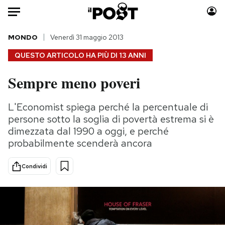
Auto
MONDO
Venerdì 31 maggio 2013
QUESTO ARTICOLO HA PIÙ DI
13 ANNI
HOME
Sempre meno poveri
Italia
Moda
Mondo
Libri
L'Economist spiega perché la percentuale di
Politica
Consumismi
persone sotto la soglia di povertà estrema si è
Tecnologia
Storie/Idee
dimezzata dal 1990 a oggi, e perché
probabilmente scenderà ancora
Internet
Ok Boomer!
Scienza
Media
Condividi
Cultura
Europa
Economia
Altrecose
Sport
Mondiali calcio 2026