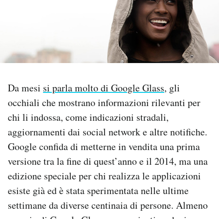
PODCAST
NEWSLETTER
I MIEI PREFERITI
Da mesi
si parla molto di Google Glass
, gli
occhiali che mostrano informazioni rilevanti per
chi li indossa, come indicazioni stradali,
SHOP
aggiornamenti dai social network e altre notifiche.
Google confida di metterne in vendita una prima
CALENDARIO
versione tra la fine di quest’anno e il 2014, ma una
edizione speciale per chi realizza le applicazioni
AREA PERSONALE
esiste già ed è stata sperimentata nelle ultime
Area Personale
settimane da diverse centinaia di persone. Almeno
Newsletter