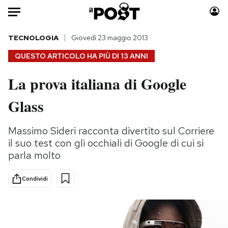
Auto
TECNOLOGIA
Giovedì 23 maggio 2013
QUESTO ARTICOLO HA PIÙ DI
13 ANNI
HOME
La prova italiana di Google
Italia
Moda
Glass
Mondo
Libri
Politica
Consumismi
Massimo Sideri racconta divertito sul Corriere
Tecnologia
Storie/Idee
il suo test con gli occhiali di Google di cui si
Internet
Ok Boomer!
parla molto
Scienza
Media
Cultura
Europa
Condividi
Economia
Altrecose
Sport
Mondiali calcio 2026