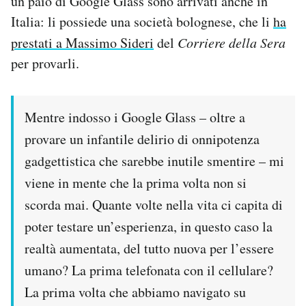
un paio di Google Glass sono arrivati anche in
Notifiche mobile
Italia: li possiede una società bolognese, che li
ha
Regala il Post
prestati a Massimo Sideri
del
Corriere della Sera
Hai bisogno di aiuto?
per provarli.
Esci
Mentre indosso i Google Glass – oltre a
provare un infantile delirio di onnipotenza
gadgettistica che sarebbe inutile smentire – mi
viene in mente che la prima volta non si
scorda mai. Quante volte nella vita ci capita di
poter testare un’esperienza, in questo caso la
realtà aumentata, del tutto nuova per l’essere
umano? La prima telefonata con il cellulare?
La prima volta che abbiamo navigato su