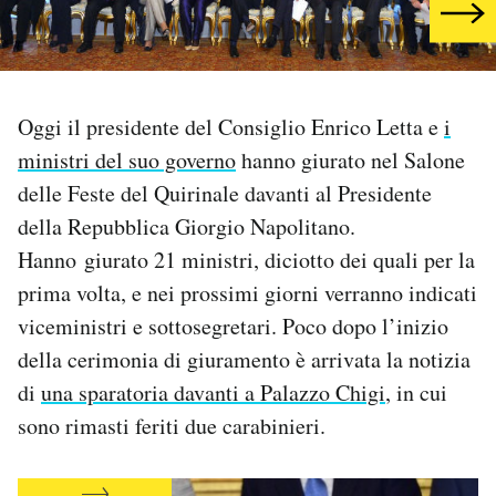
PODCAST
NEWSLETTER
Oggi il presidente del Consiglio Enrico Letta e
i
ministri del suo governo
hanno giurato nel Salone
delle Feste del Quirinale davanti al Presidente
I MIEI PREFERITI
della Repubblica Giorgio Napolitano.
Hanno giurato 21 ministri, diciotto dei quali per la
SHOP
prima volta, e nei prossimi giorni verranno indicati
viceministri e sottosegretari. Poco dopo l’inizio
CALENDARIO
della cerimonia di giuramento è arrivata la notizia
di
una sparatoria davanti a Palazzo Chigi
, in cui
AREA PERSONALE
sono rimasti feriti due carabinieri.
Area Personale
Newsletter