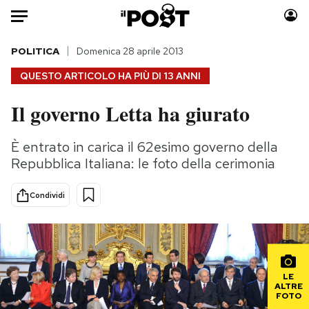
Auto
POLITICA
Domenica 28 aprile 2013
QUESTO ARTICOLO HA PIÙ DI
13 ANNI
HOME
Il governo Letta ha giurato
Italia
Moda
Mondo
Libri
È entrato in carica il 62esimo governo della
Politica
Consumismi
Repubblica Italiana: le foto della cerimonia
Tecnologia
Storie/Idee
Internet
Ok Boomer!
Condividi
Scienza
Media
Cultura
Europa
Economia
Altrecose
Sport
Mondiali calcio 2026
LE
ALTRE
FOTO