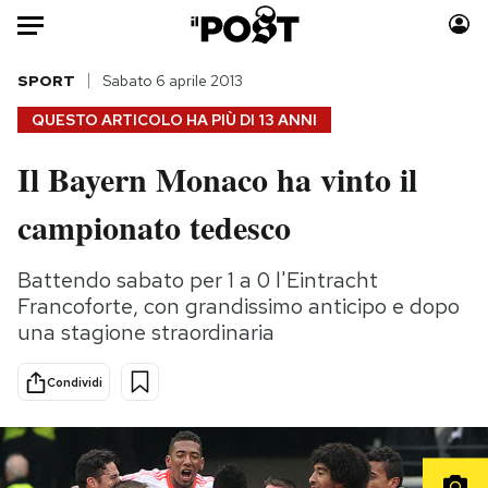
Auto
SPORT
Sabato 6 aprile 2013
QUESTO ARTICOLO HA PIÙ DI
13 ANNI
HOME
Il Bayern Monaco ha vinto il
Italia
Moda
campionato tedesco
Mondo
Libri
Politica
Consumismi
Battendo sabato per 1 a 0 l'Eintracht
Tecnologia
Storie/Idee
Francoforte, con grandissimo anticipo e dopo
Internet
Ok Boomer!
una stagione straordinaria
Scienza
Media
Cultura
Europa
Condividi
Economia
Altrecose
Sport
Mondiali calcio 2026