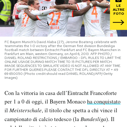
LE
ALTRE
PODCAST
FOTO
NEWSLETTER
FC Bayern Munich's David Alaba (27), Jerome Boateng celebrate with
teammates the 1-0 victory after the German first division Bundesliga
I MIEI PREFERITI
football match between Eintracht Frankfurt and FC Bayern Muenchen in
Frankfurt am Main, western Germany, on April 6, 2013. AFP PHOTO /
DANIEL ROLAND RESTRICTIONS / EMBARGO - DFL RULES TO LIMIT THE
ONLINE USAGE DURING MATCH TIME TO 15 PICTURES PER MATCH.
IMAGE SEQUENCES TO SIMULATE VIDEO IS NOT ALLOWED AT ANY TIME.
SHOP
FOR FURTHER QUERIES PLEASE CONTACT THE DFL DIRECTLY AT + 49
69 650050 (Photo credit should read DANIEL ROLAND/AFP/Getty
Images)
CALENDARIO
Con la vittoria in casa dell’Eintracht Francoforte
per 1 a 0 di oggi, il Bayern Monaco
ha conquistato
AREA PERSONALE
il
Meisterschale
, il titolo che spetta a chi vince il
Area Personale
campionato di calcio tedesco (la
Bundesliga
). Il
Newsletter