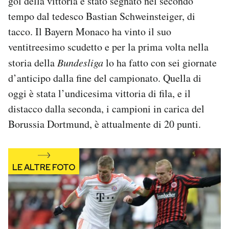
gol della vittoria è stato segnato nel secondo
Notifiche mobile
tempo dal tedesco Bastian Schweinsteiger, di
Regala il Post
tacco. Il Bayern Monaco ha vinto il suo
Hai bisogno di aiuto?
ventitreesimo scudetto e per la prima volta nella
Esci
storia della
Bundesliga
lo ha fatto con sei giornate
d’anticipo dalla fine del campionato. Quella di
oggi è stata l’undicesima vittoria di fila, e il
distacco dalla seconda, i campioni in carica del
Borussia Dortmund, è attualmente di 20 punti.