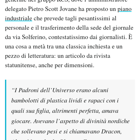
Notifiche mobile
delegato Pietro Scott Jovane ha proposto un
piano
Regala il Post
industriale
che prevede tagli pesantissimi al
Hai bisogno di aiuto?
personale e il trasferimento della sede del giornale
Esci
da via Solferino, contestatissimo dai giornalisti. È
una cosa a metà tra una classica inchiesta e un
pezzo di letteratura: un articolo da rivista
statunitense, anche per dimensioni.
“I Padroni dell’Universo erano alcuni
bambolotti di plastica lividi e rapaci con i
quali sua figlia, altrimenti perfetta, amava
giocare. Avevano l’aspetto di divinità nordiche
che sollevano pesi e si chiamavano Dracon,