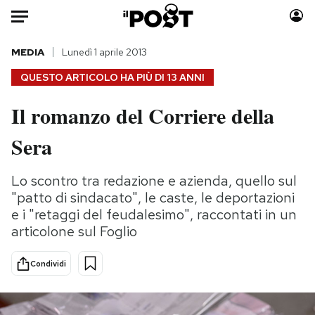
Auto
MEDIA
Lunedì 1 aprile 2013
QUESTO ARTICOLO HA PIÙ DI
13 ANNI
HOME
Il romanzo del Corriere della
Italia
Moda
Sera
Mondo
Libri
Politica
Consumismi
Lo scontro tra redazione e azienda, quello sul
Tecnologia
Storie/Idee
"patto di sindacato", le caste, le deportazioni
Internet
Ok Boomer!
e i "retaggi del feudalesimo", raccontati in un
Scienza
Media
articolone sul Foglio
Cultura
Europa
Economia
Altrecose
Condividi
Sport
Mondiali calcio 2026