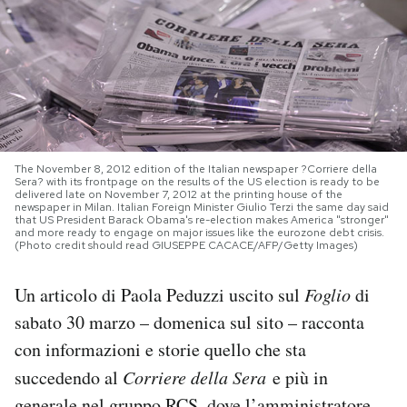
PODCAST
NEWSLETTER
I MIEI PREFERITI
The November 8, 2012 edition of the Italian newspaper ?Corriere della
Sera? with its frontpage on the results of the US election is ready to be
delivered late on November 7, 2012 at the printing house of the
newspaper in Milan. Italian Foreign Minister Giulio Terzi the same day said
SHOP
that US President Barack Obama's re-election makes America "stronger"
and more ready to engage on major issues like the eurozone debt crisis.
(Photo credit should read GIUSEPPE CACACE/AFP/Getty Images)
CALENDARIO
Un articolo di Paola Peduzzi uscito sul
Foglio
di
sabato 30 marzo – domenica sul sito – racconta
AREA PERSONALE
con informazioni e storie quello che sta
succedendo al
Corriere della Sera
e più in
Area Personale
Newsletter
generale nel gruppo RCS, dove l’amministratore