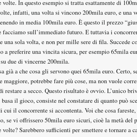
 volte. In questo esempio si tratta esattamente di 100m
lte, infatti, una volta si vincono 200mila euro, e una v
ttenendo in media 100mila euro. È questo il prezzo “gius
facciamo sull’immediato futuro. E tuttavia i concorre
 una sola volta, e non per mille sere di fila. Succede co
 a preferire una vincita sicura, per esempio 65mila eur
 su due di vincerne 200mila.
sa già a che cosa gli servono quei 65mila euro. Certo, s
e maggiore, potrebbe fare più cose, ma non vuole correr
di restare a secco. Questo risultato è ovvio. L’unico bri
i basa il gioco, consiste nel constatare di quanto può sc
di cui il concorrente si accontenta. Voi che cosa fareste,
o, se vi offrissero 50mila euro sicuri, cioè la metà del 
volte? Sarebbero sufficienti per smettere e tornare a c