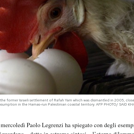
 the former Israeli settlement of Rafah Yam which was dismantled in 2005, close
onsumption in the Hamas-run Palestinian coastal territory. AFP PHOTO/ SAID KH
 mercoledì Paolo Legrenzi ha spiegato con degli esempi
riguardano – detto in estrema sintesi – l’eterno dilemm