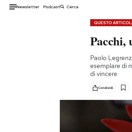
Newsletter
Podcast
Auto
QUESTO ARTICOLO
Pacchi, 
HOME
Italia
Moda
Paolo Legrenzi
Mondo
Libri
esemplare di m
Politica
Consumismi
di vincere
Tecnologia
Storie/Idee
Internet
Ok Boomer!
Condividi
Scienza
Media
Cultura
Europa
Economia
Altrecose
Sport
Mondiali calcio 2026