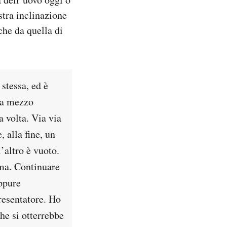
stra inclinazione
che da quella di
 stessa, ed è
da mezzo
a volta. Via via
 alla fine, un
’altro è vuoto.
mma. Continuare
ppure
resentatore. Ho
che si otterrebbe