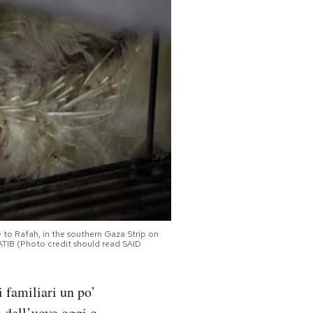
 to Rafah, in the southern Gaza Strip on
ATIB (Photo credit should read SAID
 familiari un po’
a dell’uovo oggi o