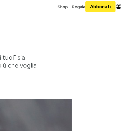
Abbonati
Shop
Regala
 tuoi" sia
iù che voglia