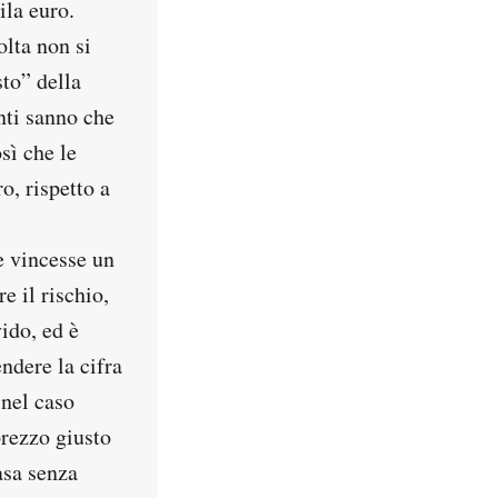
ila euro.
olta non si
to” della
nti sanno che
sì che le
o, rispetto a
e vincesse un
e il rischio,
vido, ed è
endere la cifra
 nel caso
prezzo giusto
asa senza