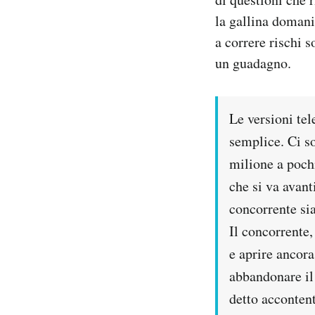
Notifiche mobile
la gallina domani 
Regala il Post
a correre rischi s
Hai bisogno di aiuto?
un guadagno.
Esci
Le versioni tel
semplice. Ci s
milione a pochi
che si va avant
concorrente si
Il concorrente
e aprire ancor
abbandonare il 
detto accontent