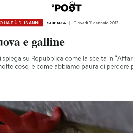
 HA PIÙ DI
13 ANNI
SCIENZA
Giovedì 31 gennaio 2013
uova e galline
 spiega su Repubblica come la scelta in "Affari
olte cose, e come abbiamo paura di perdere p