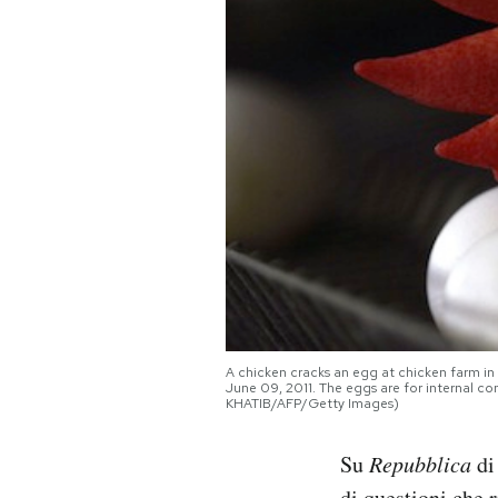
PODCAST
NEWSLETTER
I MIEI PREFERITI
SHOP
CALENDARIO
A chicken cracks an egg at chicken farm in
June 09, 2011. The eggs are for internal c
KHATIB/AFP/Getty Images)
AREA PERSONALE
Area Personale
Su
Repubblica
di
Newsletter
di questioni che 