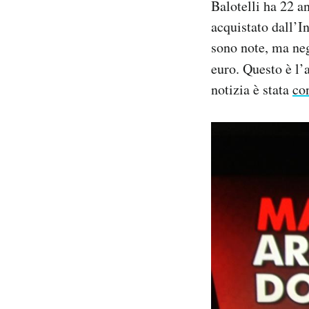
Balotelli ha 22 a
Notifiche mobile
acquistato dall’In
Regala il Post
sono note, ma neg
Hai bisogno di aiuto?
Esci
euro. Questo è l
notizia è stata
co