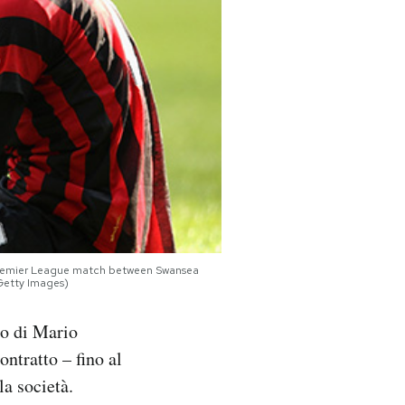
s Premier League match between Swansea
Getty Images)
to di Mario
ontratto – fino al
a società.