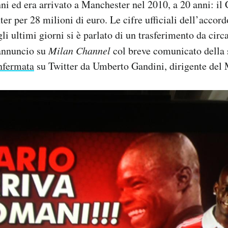
nni ed era arrivato a Manchester nel 2010, a 20 anni: il 
ter per 28 milioni di euro. Le cifre ufficiali dell’acco
li ultimi giorni si è parlato di un trasferimento da circ
’annuncio su
Milan Channel
col breve comunicato della 
nfermata
su Twitter da Umberto Gandini, dirigente del 