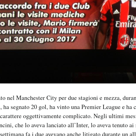
ato nel Manchester City per due stagioni e mezza, duran
e, ha segnato 20 gol, ha vinto una Premier League e ha 
carattere oggettivamente complicato. Negli ultimi mesi
cini, che lo aveva lanciato all’Inter, lo aveva tenuto ai
settimana fa i due avevano anche litigato durante un a