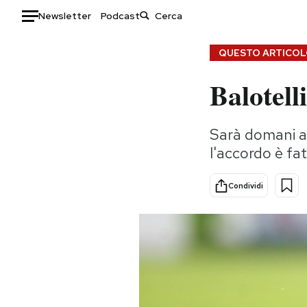
Newsletter
Podcast
Auto
QUESTO ARTICOLO
Balotell
HOME
Italia
Moda
Sarà domani a 
Mondo
Libri
l'accordo è fa
Politica
Consumismi
Tecnologia
Storie/Idee
Condividi
Internet
Ok Boomer!
Scienza
Media
Cultura
Europa
Economia
Altrecose
Sport
Mondiali calcio 2026