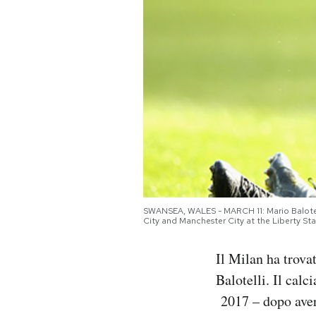
PODCAST
NEWSLETTER
I MIEI PREFERITI
SHOP
SWANSEA, WALES - MARCH 11: Mario Balotell
CALENDARIO
City and Manchester City at the Liberty S
Il Milan ha trova
AREA PERSONALE
Balotelli. Il calc
Area Personale
2017 – dopo aver 
Newsletter