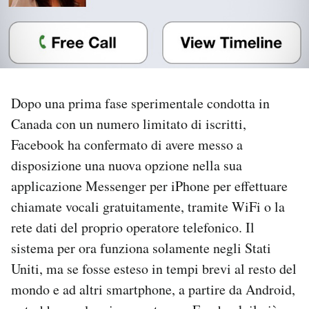
PODCAST
NEWSLETTER
Dopo una prima fase sperimentale condotta in
I MIEI PREFERITI
Canada con un numero limitato di iscritti,
Facebook ha confermato di avere messo a
disposizione una nuova opzione nella sua
SHOP
applicazione Messenger per iPhone per effettuare
chiamate vocali gratuitamente, tramite WiFi o la
CALENDARIO
rete dati del proprio operatore telefonico. Il
sistema per ora funziona solamente negli Stati
AREA PERSONALE
Uniti, ma se fosse esteso in tempi brevi al resto del
Area Personale
mondo e ad altri smartphone, a partire da Android,
Newsletter