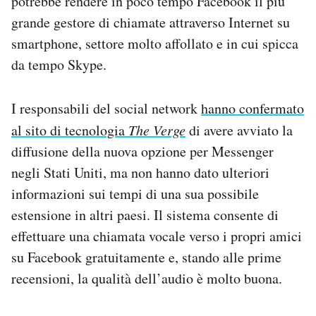
potrebbe rendere in poco tempo Facebook il più
Notifiche mobile
grande gestore di chiamate attraverso Internet su
Regala il Post
smartphone, settore molto affollato e in cui spicca
Hai bisogno di aiuto?
da tempo Skype.
Esci
I responsabili del social network
hanno confermato
al sito di tecnologia
The Verge
di avere avviato la
diffusione della nuova opzione per Messenger
negli Stati Uniti, ma non hanno dato ulteriori
informazioni sui tempi di una sua possibile
estensione in altri paesi. Il sistema consente di
effettuare una chiamata vocale verso i propri amici
su Facebook gratuitamente e, stando alle prime
recensioni, la qualità dell’audio è molto buona.