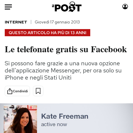
Auto
INTERNET
Giovedì 17 gennaio 2013
QUESTO ARTICOLO HA PIÙ DI
13 ANNI
HOME
Le telefonate gratis su Facebook
Italia
Moda
Mondo
Libri
Si possono fare grazie a una nuova opzione
Politica
Consumismi
dell'applicazione Messenger, per ora solo su
Tecnologia
Storie/Idee
iPhone e negli Stati Uniti
Internet
Ok Boomer!
Condividi
Scienza
Media
Cultura
Europa
Economia
Altrecose
Sport
Mondiali calcio 2026